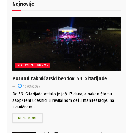
Najnovije
SLOBODNO VREME
Poznati takmičarski bendovi 59. Gitarijade
10/08/2026
Do 59. Gitarijade ostalo je još 17 dana, a nakon što su
saopšteni učesnici u revijalnom delu manifestacije, na
zvaničnom...
READ MORE