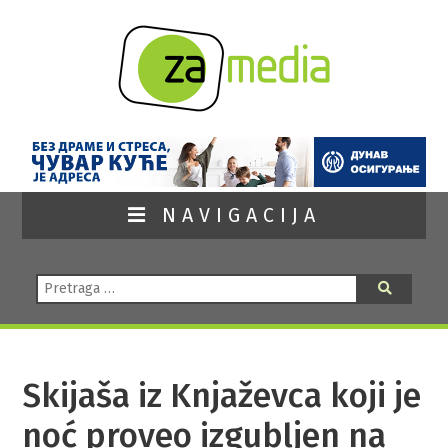
NAVIGACIJA
Pretraga:
Pretraga
Skijaša iz Knjaževca koji je
noć proveo izgubljen na