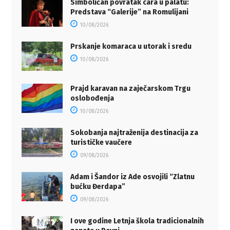
Simboličan povratak cara u palatu:
Predstava “Galerije” na Romulijani
10/08/2026
Prskanje komaraca u utorak i sredu
10/08/2026
Prajd karavan na zaječarskom Trgu
oslobođenja
10/08/2026
Sokobanja najtraženija destinacija za
turističke vaučere
09/08/2026
Adam i Šandor iz Ade osvojili “Zlatnu
bućku Đerdapa”
09/08/2026
I ove godine Letnja škola tradicionalnih