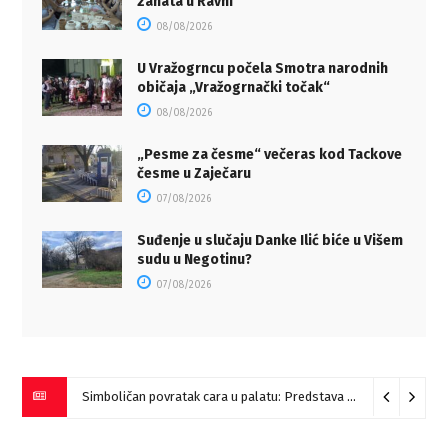
zanata u Ravni
08/08/2026
U Vražogrncu počela Smotra narodnih
običaja „Vražogrnački točak“
08/08/2026
„Pesme za česme“ večeras kod Tackove
česme u Zaječaru
07/08/2026
Suđenje u slučaju Danke Ilić biće u Višem
sudu u Negotinu?
07/08/2026
Simboličan povratak cara u palatu: Predstava “Galerije” na Romulijani