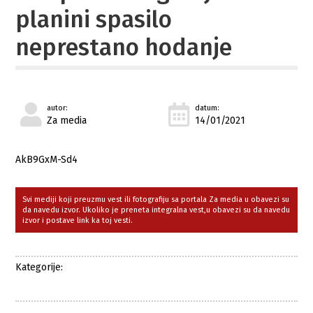
planini spasilo
neprestano hodanje
autor:
datum:
Za media
14/01/2021
AkB9GxM-Sd4
Svi mediji koji preuzmu vest ili fotografiju sa portala Za media u obavezi su
da navedu izvor. Ukoliko je preneta integralna vest,u obavezi su da navedu
izvor i postave link ka toj vesti.
Kategorije: