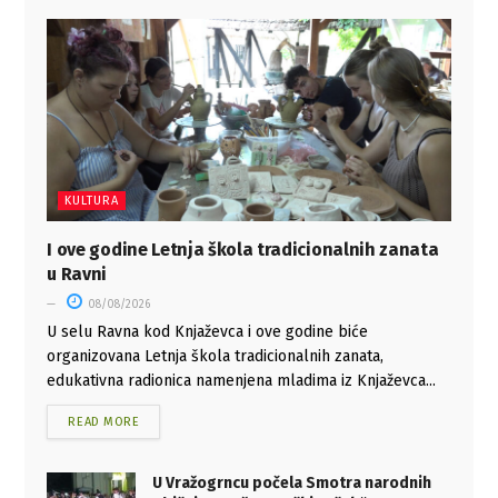
KULTURA
I ove godine Letnja škola tradicionalnih zanata
u Ravni
08/08/2026
U selu Ravna kod Knjaževca i ove godine biće
organizovana Letnja škola tradicionalnih zanata,
edukativna radionica namenjena mladima iz Knjaževca...
READ MORE
U Vražogrncu počela Smotra narodnih