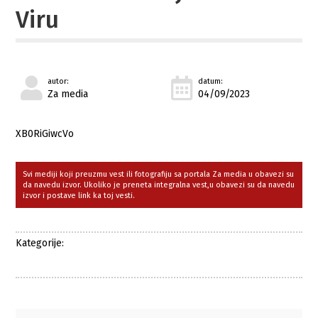
Viru
autor:
datum:
Za media
04/09/2023
XB0RiGiwcVo
Svi mediji koji preuzmu vest ili fotografiju sa portala Za media u obavezi su
da navedu izvor. Ukoliko je preneta integralna vest,u obavezi su da navedu
izvor i postave link ka toj vesti.
Kategorije: