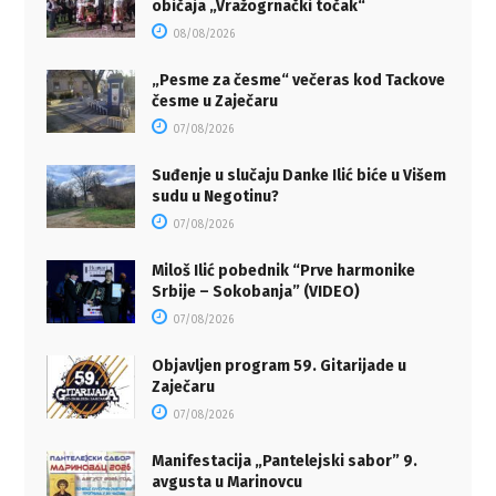
običaja „Vražogrnački točak“
08/08/2026
„Pesme za česme“ večeras kod Tackove
česme u Zaječaru
07/08/2026
Suđenje u slučaju Danke Ilić biće u Višem
sudu u Negotinu?
07/08/2026
Miloš Ilić pobednik “Prve harmonike
Srbije – Sokobanja” (VIDEO)
07/08/2026
Objavljen program 59. Gitarijade u
Zaječaru
07/08/2026
Manifestacija „Pantelejski sabor” 9.
avgusta u Marinovcu