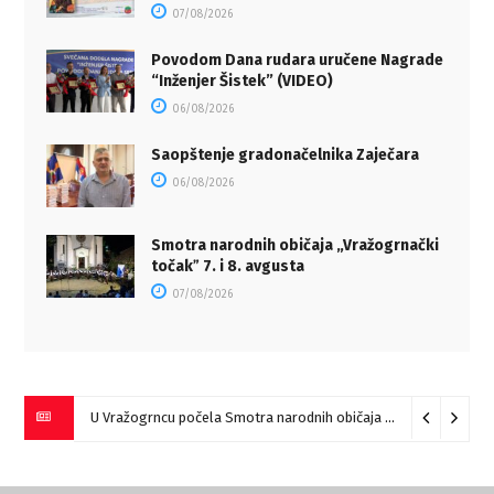
07/08/2026
Povodom Dana rudara uručene Nagrade
“Inženjer Šistek” (VIDEO)
06/08/2026
Saopštenje gradonačelnika Zaječara
06/08/2026
Smotra narodnih običaja „Vražogrnački
točakˮ 7. i 8. avgusta
07/08/2026
U Vražogrncu počela Smotra narodnih običaja „Vražogrnački točak“