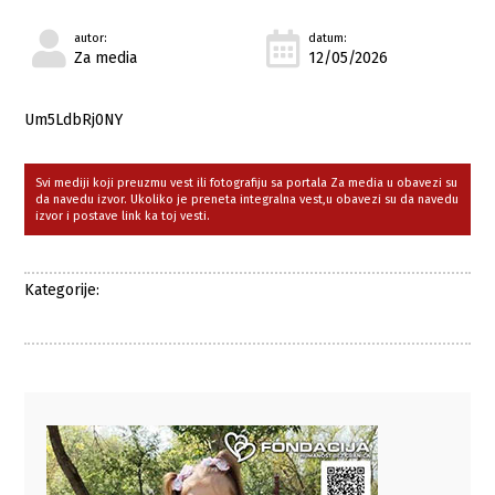
autor:
datum:
Za media
12/05/2026
Um5LdbRj0NY
Svi mediji koji preuzmu vest ili fotografiju sa portala Za media u obavezi su
da navedu izvor. Ukoliko je preneta integralna vest,u obavezi su da navedu
izvor i postave link ka toj vesti.
Kategorije: