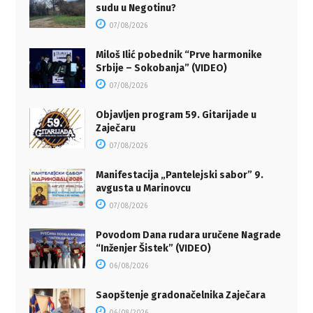
sudu u Negotinu?
07/08/2026
Miloš Ilić pobednik “Prve harmonike
Srbije – Sokobanja” (VIDEO)
07/08/2026
Objavljen program 59. Gitarijade u
Zaječaru
07/08/2026
Manifestacija „Pantelejski sabor” 9.
avgusta u Marinovcu
07/08/2026
Povodom Dana rudara uručene Nagrade
“Inženjer Šistek” (VIDEO)
06/08/2026
Saopštenje gradonačelnika Zaječara
06/08/2026