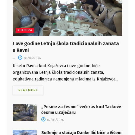
KULTURA
I ove godine Letnja škola tradicionalnih zanata
u Ravni
08/08/2026
U selu Ravna kod Knjaževca i ove godine biće
organizovana Letnja škola tradicionalnih zanata,
edukativna radionica namenjena mladima iz Knjaževca...
READ MORE
„Pesme za česme“ večeras kod Tackove
česme u Zaječaru
07/08/2026
Suđenje u slučaju Danke Ilić biće u Višem