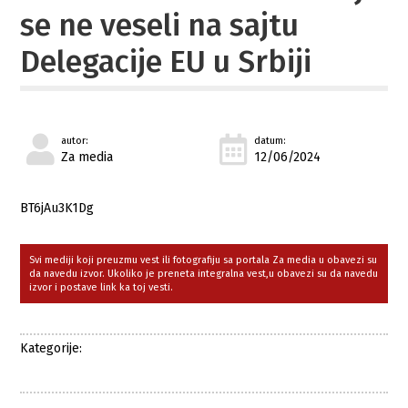
se ne veseli na sajtu
Delegacije EU u Srbiji
autor:
datum:
Za media
12/06/2024
BT6jAu3K1Dg
Svi mediji koji preuzmu vest ili fotografiju sa portala Za media u obavezi su
da navedu izvor. Ukoliko je preneta integralna vest,u obavezi su da navedu
izvor i postave link ka toj vesti.
Kategorije: