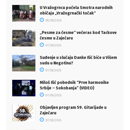
U Vražogrncu počela Smotra narodnih
običaja „Vražogrnački točak“
08/08/2026
„Pesme za česme“ večeras kod Tackove
česme u Zaječaru
07/08/2026
Suđenje u slučaju Danke Ilić biće u Višem
sudu u Negotinu?
07/08/2026
Miloš Ilić pobednik “Prve harmonike
Srbije – Sokobanja” (VIDEO)
07/08/2026
Objavljen program 59. Gitarijade u
Zaječaru
07/08/2026