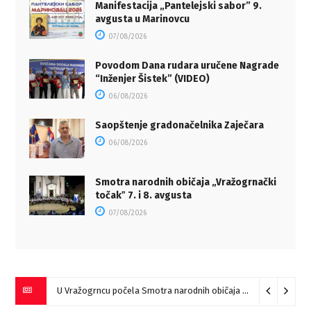
Manifestacija „Pantelejski sabor” 9.
avgusta u Marinovcu
07/08/2026
Povodom Dana rudara uručene Nagrade
“Inženjer Šistek” (VIDEO)
06/08/2026
Saopštenje gradonačelnika Zaječara
06/08/2026
Smotra narodnih običaja „Vražogrnački
točakˮ 7. i 8. avgusta
07/08/2026
U Vražogrncu počela Smotra narodnih običaja „Vražogrnački točak“