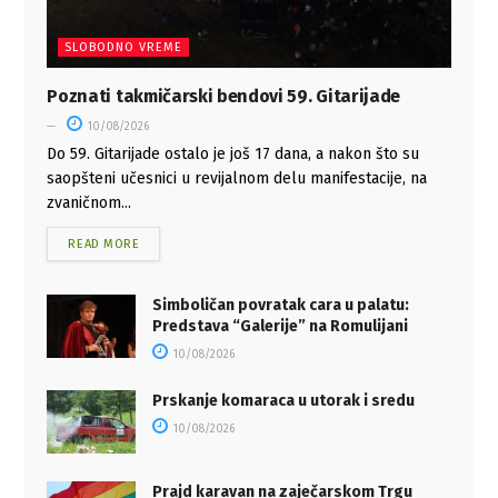
SLOBODNO VREME
Poznati takmičarski bendovi 59. Gitarijade
10/08/2026
Do 59. Gitarijade ostalo je još 17 dana, a nakon što su
saopšteni učesnici u revijalnom delu manifestacije, na
zvaničnom...
READ MORE
Simboličan povratak cara u palatu:
Predstava “Galerije” na Romulijani
10/08/2026
Prskanje komaraca u utorak i sredu
10/08/2026
Prajd karavan na zaječarskom Trgu