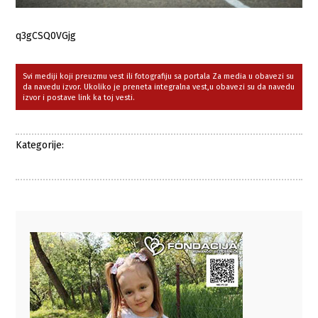
q3gCSQ0VGjg
Svi mediji koji preuzmu vest ili fotografiju sa portala Za media u obavezi su
da navedu izvor. Ukoliko je preneta integralna vest,u obavezi su da navedu
izvor i postave link ka toj vesti.
Kategorije: