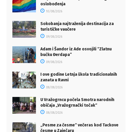
oslobođenja
10/08/2026
Sokobanja najtraženija destinacija za
turističke vaučere
09/08/2026
Adam i Šandor iz Ade osvojili “Zlatnu
bućku Đerdapa”
09/08/2026
I ove godine Letnja škola tradicionalnih
zanata u Ravni
08/08/2026
U Vražogrncu počela Smotra narodnih
običaja „Vražogrnački točak“
08/08/2026
„Pesme za česme“ večeras kod Tackove
česme u Zaječaru