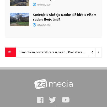
07/08/2026
Suđenje u slučaju Danke Ilić biće u Višem
sudu u Negotinu?
07/08/2026
Simboličan povratak cara u palatu: Predstava “Galerije” na Romulijani