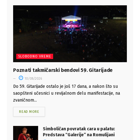
SLOBODNO VREME
Poznati takmičarski bendovi 59. Gitarijade
10/08/2026
Do 59. Gitarijade ostalo je još 17 dana, a nakon što su
saopšteni učesnici u revijalnom delu manifestacije, na
zvaničnom...
READ MORE
Simboličan povratak cara u palatu:
Predstava “Galerije” na Romulijani