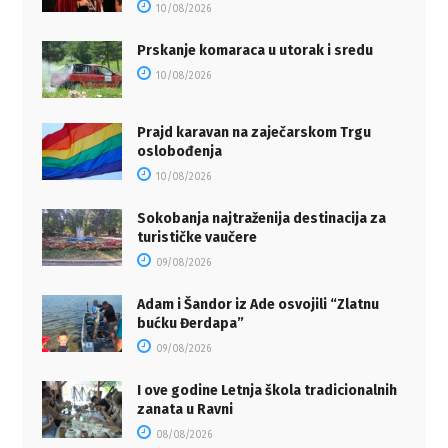
10/08/2026
Prskanje komaraca u utorak i sredu
10/08/2026
Prajd karavan na zaječarskom Trgu
oslobođenja
10/08/2026
Sokobanja najtraženija destinacija za
turističke vaučere
09/08/2026
Adam i Šandor iz Ade osvojili “Zlatnu
bućku Đerdapa”
09/08/2026
I ove godine Letnja škola tradicionalnih
zanata u Ravni
08/08/2026