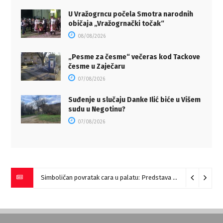
U Vražogrncu počela Smotra narodnih
običaja „Vražogrnački točak“
08/08/2026
„Pesme za česme“ večeras kod Tackove
česme u Zaječaru
07/08/2026
Suđenje u slučaju Danke Ilić biće u Višem
sudu u Negotinu?
07/08/2026
Simboličan povratak cara u palatu: Predstava “Galerije” na Romulijani