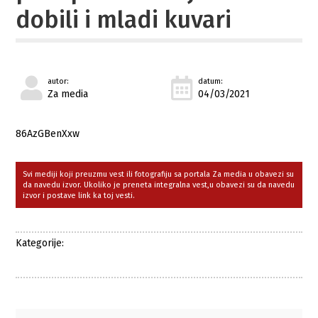
dobili i mladi kuvari
autor:
datum:
Za media
04/03/2021
86AzGBenXxw
Svi mediji koji preuzmu vest ili fotografiju sa portala Za media u obavezi su
da navedu izvor. Ukoliko je preneta integralna vest,u obavezi su da navedu
izvor i postave link ka toj vesti.
Kategorije: