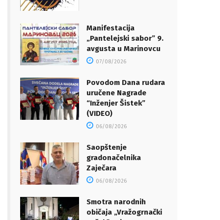
Manifestacija
„Pantelejski sabor” 9.
avgusta u Marinovcu
07/08/2026
Povodom Dana rudara
uručene Nagrade
“Inženjer Šistek”
(VIDEO)
06/08/2026
Saopštenje
gradonačelnika
Zaječara
06/08/2026
Smotra narodnih
običaja „Vražogrnački