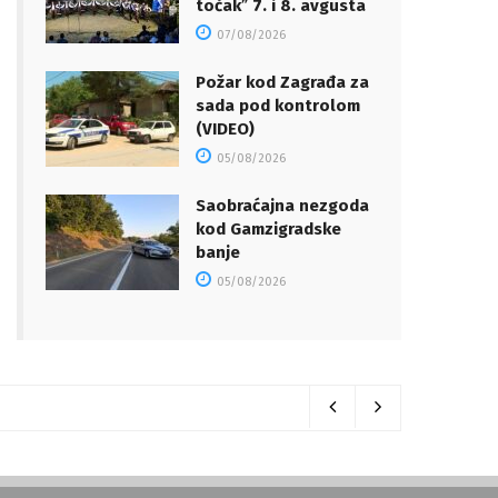
točakˮ 7. i 8. avgusta
07/08/2026
Požar kod Zagrađa za
sada pod kontrolom
(VIDEO)
05/08/2026
Saobraćajna nezgoda
kod Gamzigradske
banje
05/08/2026