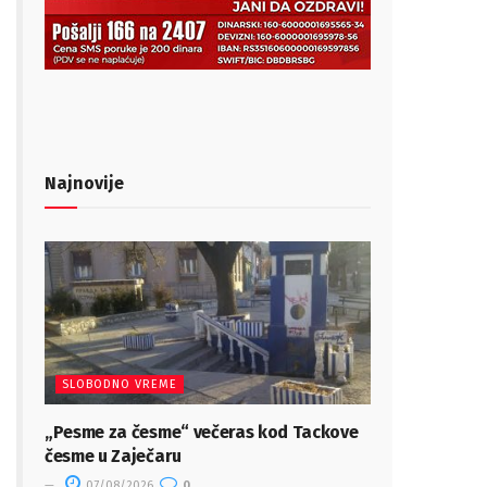
Najnovije
SLOBODNO VREME
„Pesme za česme“ večeras kod Tackove
česme u Zaječaru
07/08/2026
0