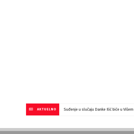
Suđenje u slučaju Danke Ilić biće u Više
AKTUELNO