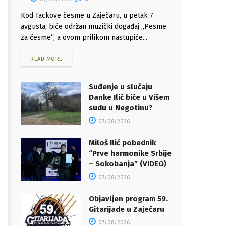
Kod Tackove česme u Zaječaru, u petak 7.
avgusta, biće održan muzički događaj „Pesme
za česme“, a ovom prilikom nastupiće...
READ MORE
Suđenje u slučaju
Danke Ilić biće u Višem
sudu u Negotinu?
07/08/2026
Miloš Ilić pobednik
“Prve harmonike Srbije
– Sokobanja” (VIDEO)
07/08/2026
Objavljen program 59.
Gitarijade u Zaječaru
07/08/2026