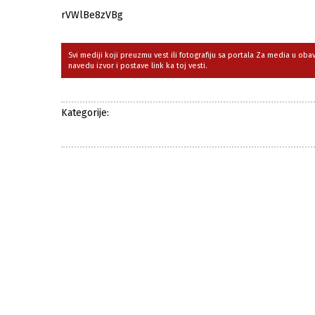
rVWlBe8zVBg
Svi mediji koji preuzmu vest ili fotografiju sa portala Za media u ob
navedu izvor i postave link ka toj vesti.
Kategorije: