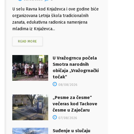
U selu Ravna kod Knjaževca i ove godine biće
organizovana Letnja škola tradicionalnih
zanata, edukativna radionica namenjena
mladima iz Knjaževca...
READ MORE
U Vražogrncu počela
Smotra narodnih
običaja „Vražogrnački
točak“
08/08/2026
„Pesme za česme“
večeras kod Tackove
česme u Zaječaru
07/08/2026
Suđenje u slučaju