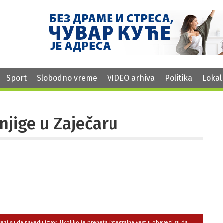
Sport
Slobodno vreme
VIDEO arhiva
Politika
Lokal
njige u Zaječaru
avezi su da navedu izvor. Ukoliko je preneta integralna vest,u obavezi su da