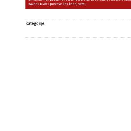
navedu izvor i postave link ka toj vesti.
Kategorije: