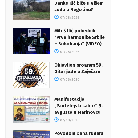
Danke Ilić biće u Višem
sudu u Negotinu?
07/08/2026
Miloš Ilić pobednik
“Prve harmonike Srbije
– Sokobanja” (VIDEO)
07/08/2026
Objavljen program 59.
Gitarijade u Zaječaru
07/08/2026
Manifestacija
„Pantelejski sabor” 9.
avgusta u Marinovcu
07/08/2026
Povodom Dana rudara