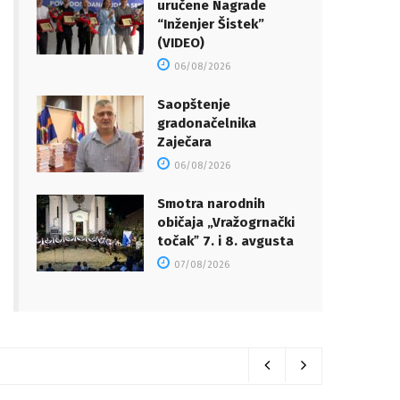
uručene Nagrade
“Inženjer Šistek”
(VIDEO)
06/08/2026
Saopštenje
gradonačelnika
Zaječara
06/08/2026
Smotra narodnih
običaja „Vražogrnački
točakˮ 7. i 8. avgusta
07/08/2026