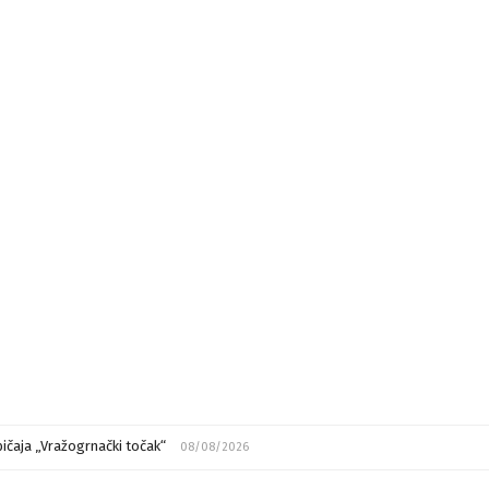
ičaja „Vražogrnački točak“
08/08/2026