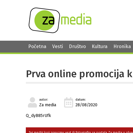
Početna
Vesti
Društvo
Kultura
Hronika
Prva online promocija k
autor:
datum:
Za media
28/08/2020
Q_dyB85rUfk
Svi mediji koji preuzmu vest ili fotografiju sa portala Za media u ob