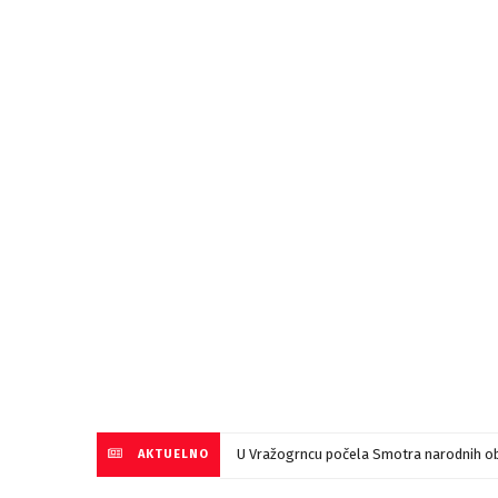
U Vražogrncu počela Smotra narodnih ob
AKTUELNO