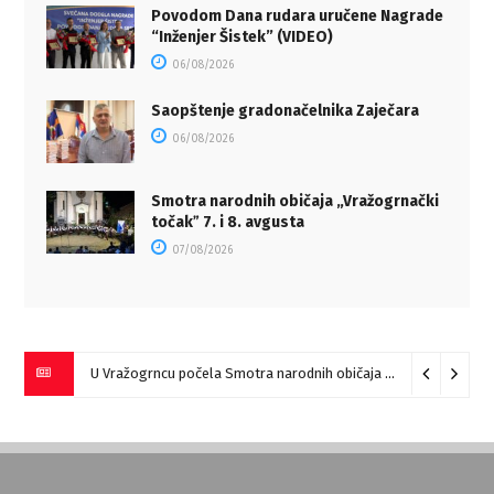
Povodom Dana rudara uručene Nagrade
“Inženjer Šistek” (VIDEO)
06/08/2026
Saopštenje gradonačelnika Zaječara
06/08/2026
Smotra narodnih običaja „Vražogrnački
točakˮ 7. i 8. avgusta
07/08/2026
U Vražogrncu počela Smotra narodnih običaja „Vražogrnački točak“