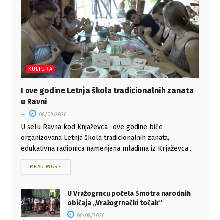
KULTURA
I ove godine Letnja škola tradicionalnih zanata
u Ravni
08/08/2026
U selu Ravna kod Knjaževca i ove godine biće
organizovana Letnja škola tradicionalnih zanata,
edukativna radionica namenjena mladima iz Knjaževca...
READ MORE
U Vražogrncu počela Smotra narodnih
običaja „Vražogrnački točak“
08/08/2026