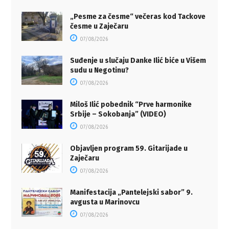
„Pesme za česme“ večeras kod Tackove
česme u Zaječaru
07/08/2026
Suđenje u slučaju Danke Ilić biće u Višem
sudu u Negotinu?
07/08/2026
Miloš Ilić pobednik “Prve harmonike
Srbije – Sokobanja” (VIDEO)
07/08/2026
Objavljen program 59. Gitarijade u
Zaječaru
07/08/2026
Manifestacija „Pantelejski sabor” 9.
avgusta u Marinovcu
07/08/2026