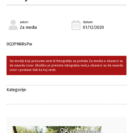
autor:
datum:
Za media
01/12/2020
0Q3PMiiRsPw
Svi mediji koji preuzmu vest ili fotografiju sa portala Za media u obavezi su
da navedu izvor. Ukoliko je preneta integralna vest,u obavezi su da navedu
izvor i postave link ka toj vesti.
Kategorije: