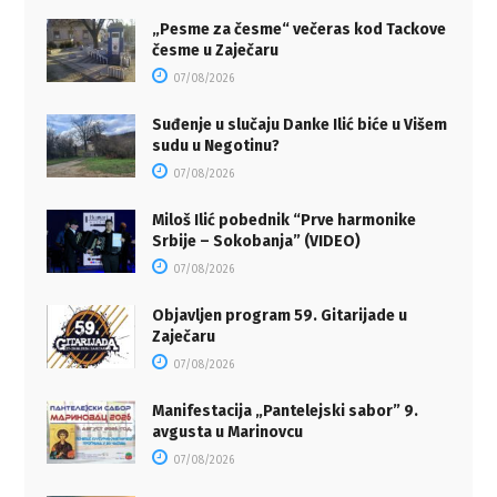
„Pesme za česme“ večeras kod Tackove
česme u Zaječaru
07/08/2026
Suđenje u slučaju Danke Ilić biće u Višem
sudu u Negotinu?
07/08/2026
Miloš Ilić pobednik “Prve harmonike
Srbije – Sokobanja” (VIDEO)
07/08/2026
Objavljen program 59. Gitarijade u
Zaječaru
07/08/2026
Manifestacija „Pantelejski sabor” 9.
avgusta u Marinovcu
07/08/2026