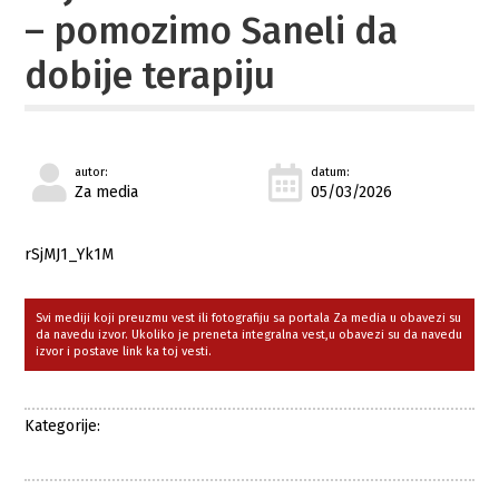
– pomozimo Saneli da
dobije terapiju
autor:
datum:
Za media
05/03/2026
rSjMJ1_Yk1M
Svi mediji koji preuzmu vest ili fotografiju sa portala Za media u obavezi su
da navedu izvor. Ukoliko je preneta integralna vest,u obavezi su da navedu
izvor i postave link ka toj vesti.
Kategorije: