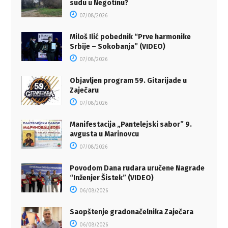
sudu u Negotinu?
07/08/2026
Miloš Ilić pobednik “Prve harmonike
Srbije – Sokobanja” (VIDEO)
07/08/2026
Objavljen program 59. Gitarijade u
Zaječaru
07/08/2026
Manifestacija „Pantelejski sabor” 9.
avgusta u Marinovcu
07/08/2026
Povodom Dana rudara uručene Nagrade
“Inženjer Šistek” (VIDEO)
06/08/2026
Saopštenje gradonačelnika Zaječara
06/08/2026