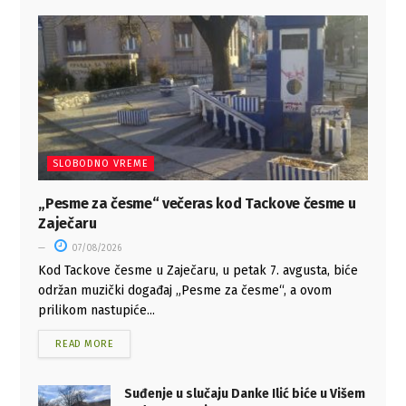
SLOBODNO VREME
„Pesme za česme“ večeras kod Tackove česme u
Zaječaru
07/08/2026
Kod Tackove česme u Zaječaru, u petak 7. avgusta, biće
održan muzički događaj „Pesme za česme“, a ovom
prilikom nastupiće...
READ MORE
Suđenje u slučaju Danke Ilić biće u Višem