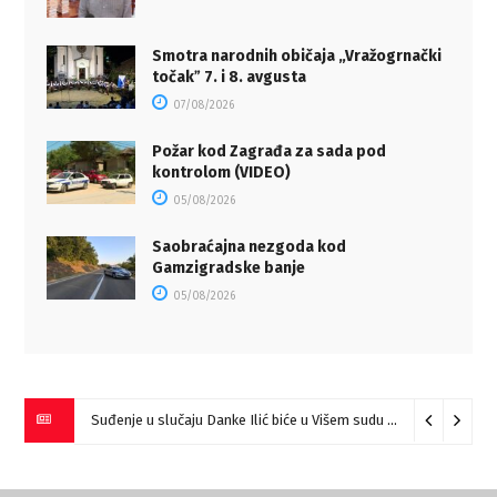
Smotra narodnih običaja „Vražogrnački
točakˮ 7. i 8. avgusta
07/08/2026
Požar kod Zagrađa za sada pod
kontrolom (VIDEO)
05/08/2026
Saobraćajna nezgoda kod
Gamzigradske banje
05/08/2026
Suđenje u slučaju Danke Ilić biće u Višem sudu u Negotinu?
07