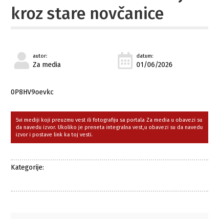
kroz stare novčanice
autor:
datum:
Za media
01/06/2026
0P8HV9oevkc
Svi mediji koji preuzmu vest ili fotografiju sa portala Za media u obavezi su
da navedu izvor. Ukoliko je preneta integralna vest,u obavezi su da navedu
izvor i postave link ka toj vesti.
Kategorije: