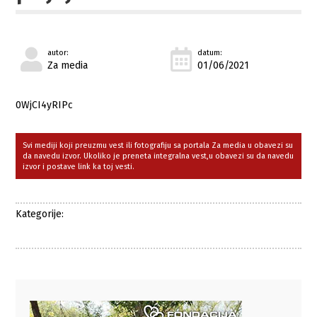
autor:
datum:
Za media
01/06/2021
0WjCI4yRIPc
Svi mediji koji preuzmu vest ili fotografiju sa portala Za media u obavezi su
da navedu izvor. Ukoliko je preneta integralna vest,u obavezi su da navedu
izvor i postave link ka toj vesti.
Kategorije: