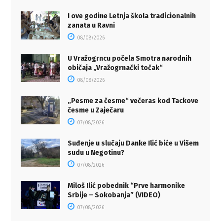
I ove godine Letnja škola tradicionalnih
zanata u Ravni
08/08/2026
U Vražogrncu počela Smotra narodnih
običaja „Vražogrnački točak“
08/08/2026
„Pesme za česme“ večeras kod Tackove
česme u Zaječaru
07/08/2026
Suđenje u slučaju Danke Ilić biće u Višem
sudu u Negotinu?
07/08/2026
Miloš Ilić pobednik “Prve harmonike
Srbije – Sokobanja” (VIDEO)
07/08/2026