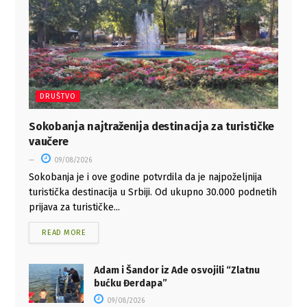
DRUŠTVO
Sokobanja najtraženija destinacija za turističke
vaučere
09/08/2026
Sokobanja je i ove godine potvrdila da je najpoželjnija
turistička destinacija u Srbiji. Od ukupno 30.000 podnetih
prijava za turističke...
READ MORE
Adam i Šandor iz Ade osvojili “Zlatnu
bućku Đerdapa”
09/08/2026