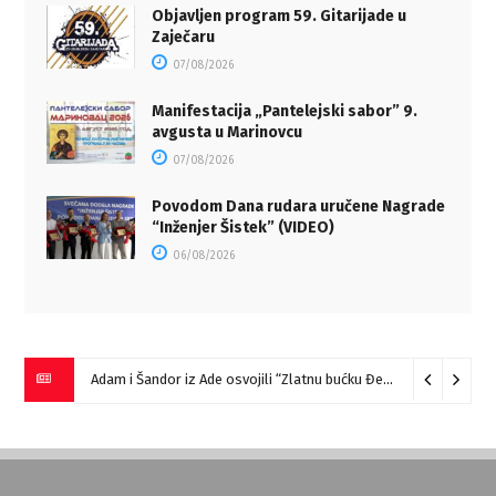
Objavljen program 59. Gitarijade u
Zaječaru
07/08/2026
Manifestacija „Pantelejski sabor” 9.
avgusta u Marinovcu
07/08/2026
Povodom Dana rudara uručene Nagrade
“Inženjer Šistek” (VIDEO)
06/08/2026
Adam i Šandor iz Ade osvojili “Zlatnu bućku Đerdapa”
09/08/2