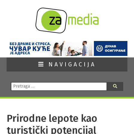
NAVIGACIJA
Pretraga:
Pretraga
Prirodne lepote kao
turistički potencijal