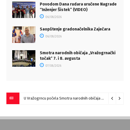
Povodom Dana rudara uručene Nagrade
“Inženjer Šistek” (VIDEO)
06/08/2026
Saopštenje gradonačelnika Zaječara
06/08/2026
Smotra narodnih običaja „Vražogrnački
točakˮ 7. i 8. avgusta
07/08/2026
U Vražogrncu počela Smotra narodnih običaja „Vražogrnački točak“