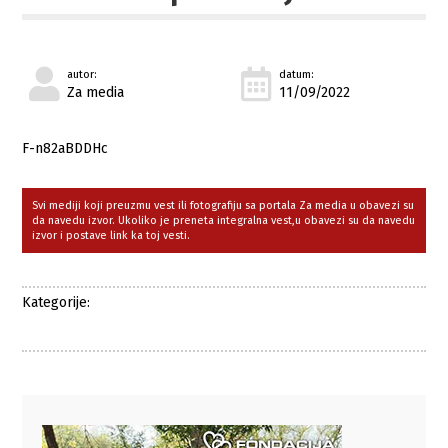
autor:
datum:
Za media
11/09/2022
F-n82aBDDHc
Svi mediji koji preuzmu vest ili fotografiju sa portala Za media u obavezi su
da navedu izvor. Ukoliko je preneta integralna vest,u obavezi su da navedu
izvor i postave link ka toj vesti.
Kategorije: