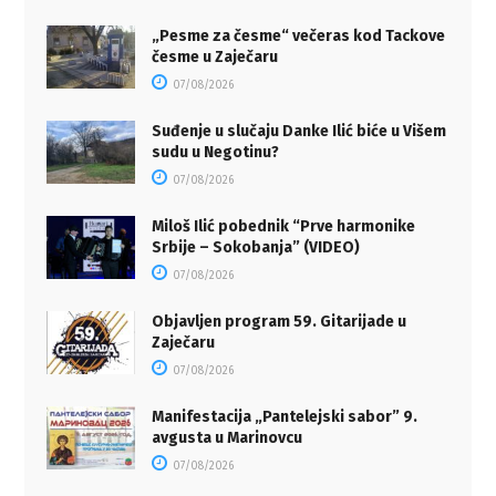
„Pesme za česme“ večeras kod Tackove
česme u Zaječaru
07/08/2026
Suđenje u slučaju Danke Ilić biće u Višem
sudu u Negotinu?
07/08/2026
Miloš Ilić pobednik “Prve harmonike
Srbije – Sokobanja” (VIDEO)
07/08/2026
Objavljen program 59. Gitarijade u
Zaječaru
07/08/2026
Manifestacija „Pantelejski sabor” 9.
avgusta u Marinovcu
07/08/2026