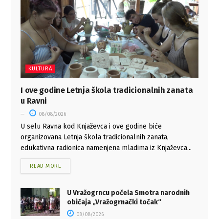
KULTURA
I ove godine Letnja škola tradicionalnih zanata
u Ravni
08/08/2026
U selu Ravna kod Knjaževca i ove godine biće
organizovana Letnja škola tradicionalnih zanata,
edukativna radionica namenjena mladima iz Knjaževca...
READ MORE
U Vražogrncu počela Smotra narodnih
običaja „Vražogrnački točak“
08/08/2026