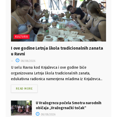
KULTURA
I ove godine Letnja škola tradicionalnih zanata
u Ravni
08/08/2026
U selu Ravna kod Knjaževca i ove godine biće
organizovana Letnja škola tradicionalnih zanata,
edukativna radionica namenjena mladima iz Knjaževca...
READ MORE
U Vražogrncu počela Smotra narodnih
običaja „Vražogrnački točak“
08/08/2026