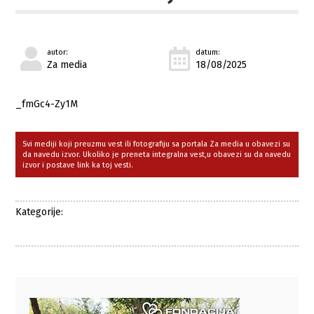
autor:
datum:
Za media
18/08/2025
_fmGc4-Zy1M
Svi mediji koji preuzmu vest ili fotografiju sa portala Za media u obavezi su
da navedu izvor. Ukoliko je preneta integralna vest,u obavezi su da navedu
izvor i postave link ka toj vesti.
Kategorije: