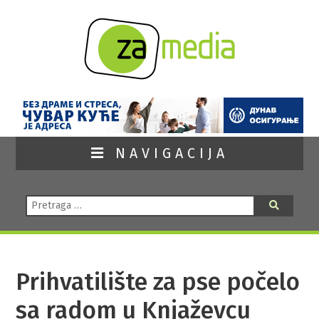
NAVIGACIJA
Pretraga:
Pretraga
Prihvatilište za pse počelo
sa radom u Knjaževcu