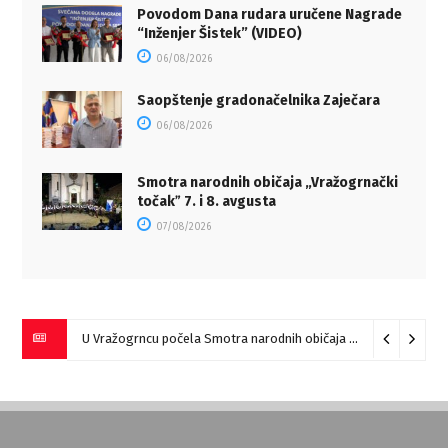
Povodom Dana rudara uručene Nagrade
“Inženjer Šistek” (VIDEO)
06/08/2026
Saopštenje gradonačelnika Zaječara
06/08/2026
Smotra narodnih običaja „Vražogrnački
točakˮ 7. i 8. avgusta
07/08/2026
U Vražogrncu počela Smotra narodnih običaja „Vražogrnački točak“