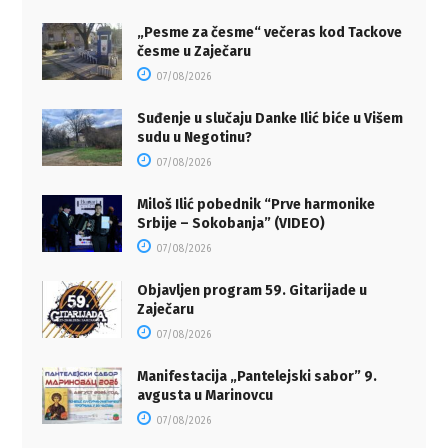
„Pesme za česme“ večeras kod Tackove
česme u Zaječaru
07/08/2026
Suđenje u slučaju Danke Ilić biće u Višem
sudu u Negotinu?
07/08/2026
Miloš Ilić pobednik “Prve harmonike
Srbije – Sokobanja” (VIDEO)
07/08/2026
Objavljen program 59. Gitarijade u
Zaječaru
07/08/2026
Manifestacija „Pantelejski sabor” 9.
avgusta u Marinovcu
07/08/2026