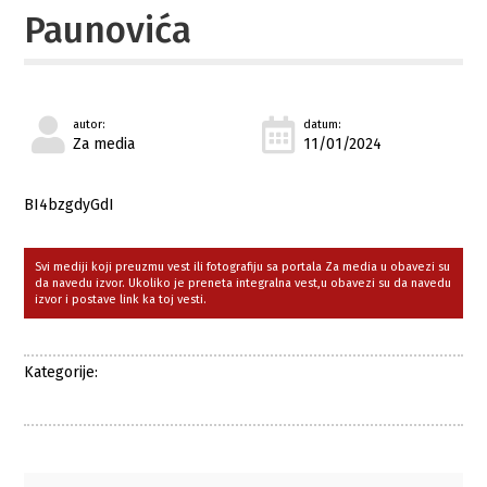
Paunovića
autor:
datum:
Za media
11/01/2024
BI4bzgdyGdI
Svi mediji koji preuzmu vest ili fotografiju sa portala Za media u obavezi su
da navedu izvor. Ukoliko je preneta integralna vest,u obavezi su da navedu
izvor i postave link ka toj vesti.
Kategorije: