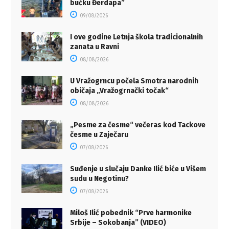
bućku Đerdapa”
09/08/2026
I ove godine Letnja škola tradicionalnih
zanata u Ravni
08/08/2026
U Vražogrncu počela Smotra narodnih
običaja „Vražogrnački točak“
08/08/2026
„Pesme za česme“ večeras kod Tackove
česme u Zaječaru
07/08/2026
Suđenje u slučaju Danke Ilić biće u Višem
sudu u Negotinu?
07/08/2026
Miloš Ilić pobednik “Prve harmonike
Srbije – Sokobanja” (VIDEO)