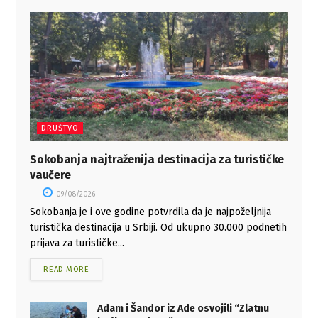
DRUŠTVO
Sokobanja najtraženija destinacija za turističke
vaučere
09/08/2026
Sokobanja je i ove godine potvrdila da je najpoželjnija
turistička destinacija u Srbiji. Od ukupno 30.000 podnetih
prijava za turističke...
READ MORE
Adam i Šandor iz Ade osvojili “Zlatnu