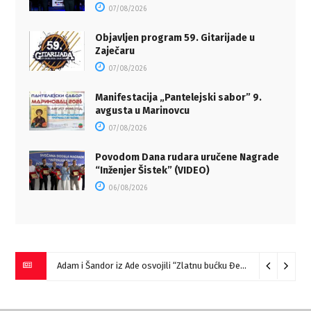
07/08/2026
Objavljen program 59. Gitarijade u
Zaječaru
07/08/2026
Manifestacija „Pantelejski sabor” 9.
avgusta u Marinovcu
07/08/2026
Povodom Dana rudara uručene Nagrade
“Inženjer Šistek” (VIDEO)
06/08/2026
Adam i Šandor iz Ade osvojili “Zlatnu bućku Đerdapa”
09/08/2