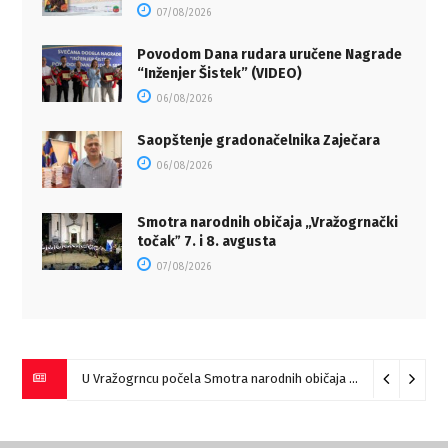
07/08/2026
Povodom Dana rudara uručene Nagrade
“Inženjer Šistek” (VIDEO)
06/08/2026
Saopštenje gradonačelnika Zaječara
06/08/2026
Smotra narodnih običaja „Vražogrnački
točakˮ 7. i 8. avgusta
07/08/2026
U Vražogrncu počela Smotra narodnih običaja „Vražogrnački točak“