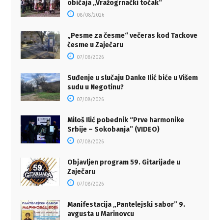
običaja „Vražogrnački točak“
08/08/2026
„Pesme za česme“ večeras kod Tackove
česme u Zaječaru
07/08/2026
Suđenje u slučaju Danke Ilić biće u Višem
sudu u Negotinu?
07/08/2026
Miloš Ilić pobednik “Prve harmonike
Srbije – Sokobanja” (VIDEO)
07/08/2026
Objavljen program 59. Gitarijade u
Zaječaru
07/08/2026
Manifestacija „Pantelejski sabor” 9.
avgusta u Marinovcu