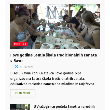
KULTURA
I ove godine Letnja škola tradicionalnih zanata
u Ravni
08/08/2026
U selu Ravna kod Knjaževca i ove godine biće
organizovana Letnja škola tradicionalnih zanata,
edukativna radionica namenjena mladima iz Knjaževca...
READ MORE
U Vražogrncu počela Smotra narodnih