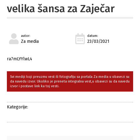
velika šansa za Zaječar
autor:
datum:
Za media
23/03/2021
ra7mLYYlwL4
Svi mediji koji preuzmu vest ili fotografiju sa portala Za media u obavezi su
da navedu izvor. Ukoliko je preneta integralna vest,u obavezi su da navedu
izvor i postave link ka toj vesti.
Kategorije: