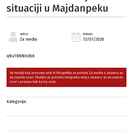
situaciji u Majdanpeku
autor:
datum:
Za media
13/01/2026
qNu1BBNKdbk
Svi mediji koji preuzmu vest ili fotografiju sa portala Za media u obavezi su
da navedu izvor. Ukoliko je preneta integralna vest,u obavezi su da navedu
izvor i postave link ka toj vesti.
Kategorije: