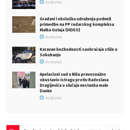
05/08/2026
Građani i ekološka udruženja podneli
primedbe na PP rudarskog kompleksa
Malka Golaja (VIDEO)
04/08/2026
Karavan bezbednosti saobraćaja stiže u
Sokobanju
04/08/2026
Apelacioni sud u Nišu pravosnažno
obustavio istragu protiv Radoslava
Dragijevića u slučaju nestanka male
Danke
03/08/2026