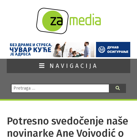
NAVIGACIJA
Pretraga:
Pretraga
Potresno svedočenje naše
novinarke Ane Vojvodić o