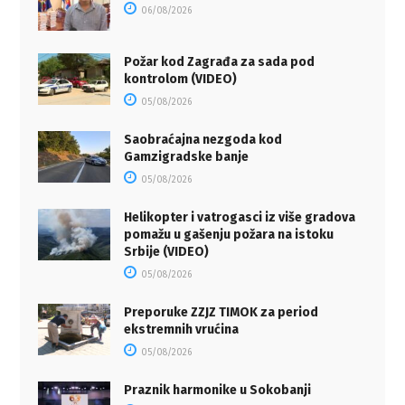
06/08/2026
Požar kod Zagrađa za sada pod
kontrolom (VIDEO)
05/08/2026
Saobraćajna nezgoda kod
Gamzigradske banje
05/08/2026
Helikopter i vatrogasci iz više gradova
pomažu u gašenju požara na istoku
Srbije (VIDEO)
05/08/2026
Preporuke ZZJZ TIMOK za period
ekstremnih vrućina
05/08/2026
Praznik harmonike u Sokobanji