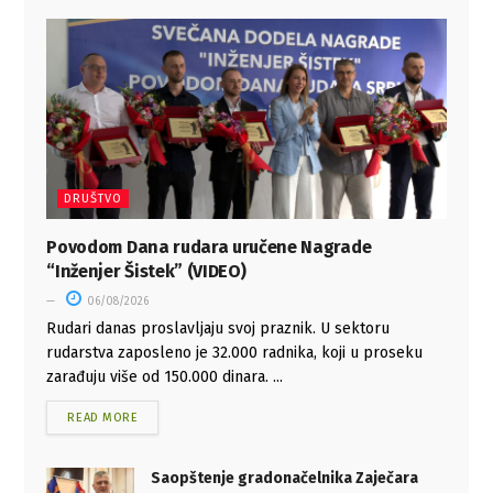
DRUŠTVO
Povodom Dana rudara uručene Nagrade
“Inženjer Šistek” (VIDEO)
06/08/2026
Rudari danas proslavljaju svoj praznik. U sektoru
rudarstva zaposleno je 32.000 radnika, koji u proseku
zarađuju više od 150.000 dinara. ...
READ MORE
Saopštenje gradonačelnika Zaječara