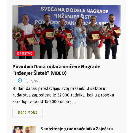
DRUŠTVO
Povodom Dana rudara uručene Nagrade
“Inženjer Šistek” (VIDEO)
06/08/2026
Rudari danas proslavljaju svoj praznik. U sektoru
rudarstva zaposleno je 32.000 radnika, koji u proseku
zarađuju više od 150.000 dinara. ...
READ MORE
Saopštenje gradonačelnika Zaječara