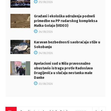
05/08/2026
Građani i ekološka udruženja podneli
primedbe na PP rudarskog kompleksa
Malka Golaja (VIDEO)
04/08/2026
Karavan bezbednosti saobraćaja stiže u
Sokobanju
04/08/2026
Apelacioni sud u Nišu pravosnažno
obustavio istragu protiv Radoslava
Dragijevića u slučaju nestanka male
Danke
03/08/2026