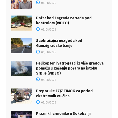
06/08/2026
Požar kod Zagrađa za sada pod
kontrolom (VIDEO)
05/08/2026
Saobraćajna nezgoda kod
Gamzigradske banje
05/08/2026
Helikopter i vatrogasci iz više gradova
pomažu u gašenju požara na istoku
Srbije (VIDEO)
05/08/2026
Preporuke ZZJZ TIMOK za period
ekstremnih vrućina
05/08/2026
Praznik harmonike u Sokobanji