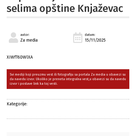
selima opštine Knjaževac
autor:
datum:
Za media
15/11/2025
XIWfT6DWlXA
Svi mediji koji preuzmu vest ili fotografiju sa portala Za media u obavezi su
da navedu izvor. Ukoliko je preneta integralna vest,u obavezi su da navedu
izvor i postave link ka toj vesti.
Kategorije: