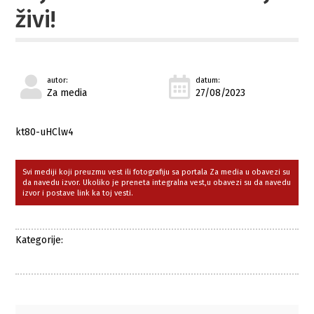
živi!
autor:
datum:
Za media
27/08/2023
kt80-uHClw4
Svi mediji koji preuzmu vest ili fotografiju sa portala Za media u obavezi su
da navedu izvor. Ukoliko je preneta integralna vest,u obavezi su da navedu
izvor i postave link ka toj vesti.
Kategorije: