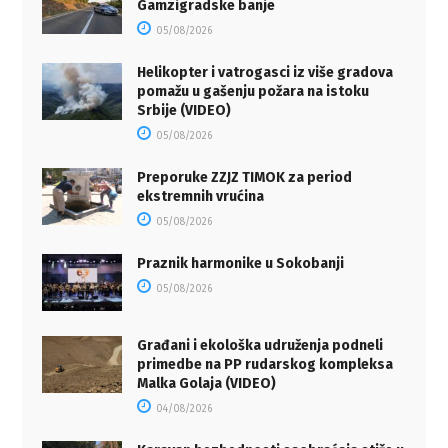
Gamzigradske banje
05/08/2026
Helikopter i vatrogasci iz više gradova
pomažu u gašenju požara na istoku
Srbije (VIDEO)
05/08/2026
Preporuke ZZJZ TIMOK za period
ekstremnih vrućina
05/08/2026
Praznik harmonike u Sokobanji
05/08/2026
Građani i ekološka udruženja podneli
primedbe na PP rudarskog kompleksa
Malka Golaja (VIDEO)
04/08/2026