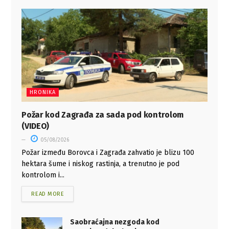
HRONIKA
Požar kod Zagrađa za sada pod kontrolom
(VIDEO)
05/08/2026
Požar između Borovca i Zagrađa zahvatio je blizu 100
hektara šume i niskog rastinja, a trenutno je pod
kontrolom i...
READ MORE
Saobraćajna nezgoda kod