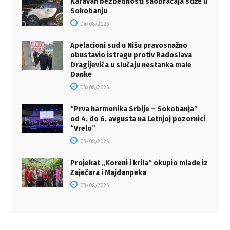
Karavan bezbednosti saobraćaja stiže u
Sokobanju
04/08/2026
Apelacioni sud u Nišu pravosnažno
obustavio istragu protiv Radoslava
Dragijevića u slučaju nestanka male
Danke
03/08/2026
“Prva harmonika Srbije – Sokobanja”
od 4. do 6. avgusta na Letnjoj pozornici
“Vrelo”
03/08/2026
Projekat „Koreni i krila“ okupio mlade iz
Zaječara i Majdanpeka
03/08/2026