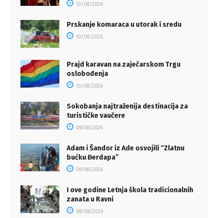
10/08/2026
Prskanje komaraca u utorak i sredu
10/08/2026
Prajd karavan na zaječarskom Trgu
oslobođenja
10/08/2026
Sokobanja najtraženija destinacija za
turističke vaučere
09/08/2026
Adam i Šandor iz Ade osvojili “Zlatnu
bućku Đerdapa”
09/08/2026
I ove godine Letnja škola tradicionalnih
zanata u Ravni
08/08/2026