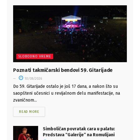
SLOBODNO VREME
Poznati takmičarski bendovi 59. Gitarijade
10/08/2026
Do 59. Gitarijade ostalo je još 17 dana, a nakon što su
saopšteni učesnici u revijalnom delu manifestacije, na
zvaničnom...
READ MORE
Simboličan povratak cara u palatu:
Predstava “Galerije” na Romulijani