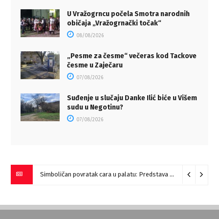
U Vražogrncu počela Smotra narodnih
običaja „Vražogrnački točak“
08/08/2026
„Pesme za česme“ večeras kod Tackove
česme u Zaječaru
07/08/2026
Suđenje u slučaju Danke Ilić biće u Višem
sudu u Negotinu?
07/08/2026
Simboličan povratak cara u palatu: Predstava “Galerije” na Romulijani