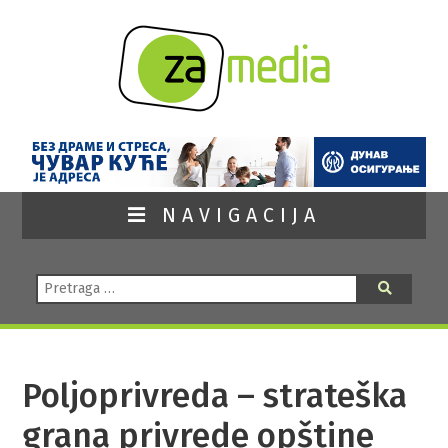
NAVIGACIJA
Pretraga:
Pretraga
Poljoprivreda – strateška
grana privrede opštine