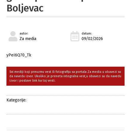
Boljevac
autor:
datum:
Za media
09/02/2026
yPeI6Q70_Tk
Svi mediji koji preuzmu vest ili fotografiju sa portala Za media u obavezi su
da navedu izvor. Ukoliko je preneta integralna vest,u obavezi su da navedu
izvor i postave link ka toj vesti.
Kategorije: