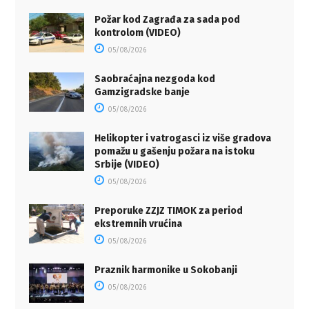
Požar kod Zagrađa za sada pod
kontrolom (VIDEO)
05/08/2026
Saobraćajna nezgoda kod
Gamzigradske banje
05/08/2026
Helikopter i vatrogasci iz više gradova
pomažu u gašenju požara na istoku
Srbije (VIDEO)
05/08/2026
Preporuke ZZJZ TIMOK za period
ekstremnih vrućina
05/08/2026
Praznik harmonike u Sokobanji
05/08/2026