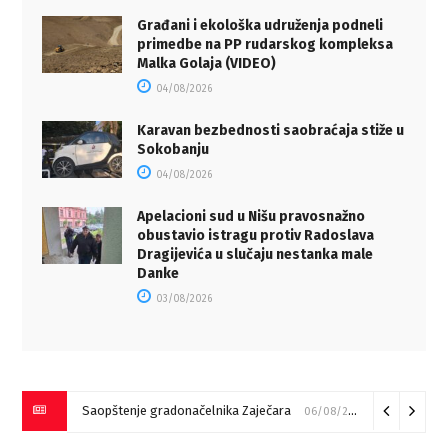
Građani i ekološka udruženja podneli
primedbe na PP rudarskog kompleksa
Malka Golaja (VIDEO)
04/08/2026
Karavan bezbednosti saobraćaja stiže u
Sokobanju
04/08/2026
Apelacioni sud u Nišu pravosnažno
obustavio istragu protiv Radoslava
Dragijevića u slučaju nestanka male
Danke
03/08/2026
Saopštenje gradonačelnika Zaječara
06/08/2026