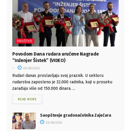
DRUŠTVO
Povodom Dana rudara uručene Nagrade
“Inženjer Šistek” (VIDEO)
06/08/2026
Rudari danas proslavljaju svoj praznik. U sektoru
rudarstva zaposleno je 32.000 radnika, koji u proseku
zarađuju više od 150.000 dinara. ...
READ MORE
Saopštenje gradonačelnika Zaječara
06/08/2026