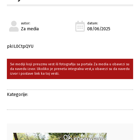
autor:
datum:
Za media
08/06/2025
pkIL0CtpQYU
Svi mediji koji preuzmu vest ili fotografiju sa portala Za media u obavezi su
da navedu izvor. Ukoliko je preneta integralna vest,u obavezi su da navedu
izvor i postave link ka toj vesti.
Kategorije: