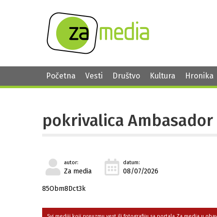
Početna
Vesti
Društvo
Kultura
Hronika
pokrivalica Ambasador 
autor:
datum:
Za media
08/07/2026
85Obm8Dct3k
Svi mediji koji preuzmu vest ili fotografiju sa portala Za media u ob