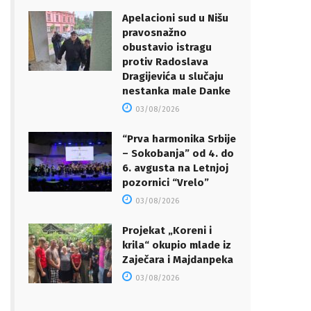
Apelacioni sud u Nišu
pravosnažno
obustavio istragu
protiv Radoslava
Dragijevića u slučaju
nestanka male Danke
03/08/2026
“Prva harmonika Srbije
– Sokobanja” od 4. do
6. avgusta na Letnjoj
pozornici “Vrelo”
03/08/2026
Projekat „Koreni i
krila“ okupio mlade iz
Zaječara i Majdanpeka
03/08/2026