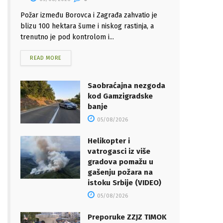
Požar između Borovca i Zagrađa zahvatio je
blizu 100 hektara šume i niskog rastinja, a
trenutno je pod kontrolom i...
READ MORE
Saobraćajna nezgoda
kod Gamzigradske
banje
05/08/2026
Helikopter i
vatrogasci iz više
gradova pomažu u
gašenju požara na
istoku Srbije (VIDEO)
05/08/2026
Preporuke ZZJZ TIMOK