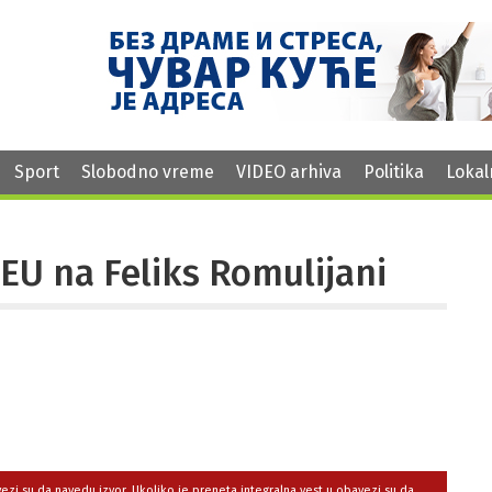
Sport
Slobodno vreme
VIDEO arhiva
Politika
Lokal
EU na Feliks Romulijani
avezi su da navedu izvor. Ukoliko je preneta integralna vest,u obavezi su da