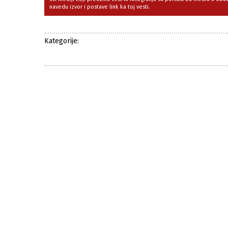
navedu izvor i postave link ka toj vesti.
Kategorije: