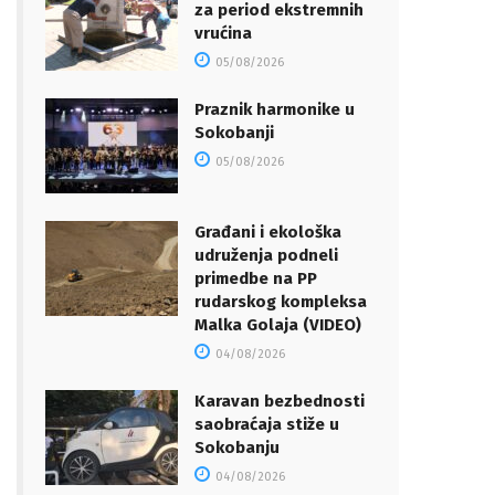
za period ekstremnih
vrućina
05/08/2026
Praznik harmonike u
Sokobanji
05/08/2026
Građani i ekološka
udruženja podneli
primedbe na PP
rudarskog kompleksa
Malka Golaja (VIDEO)
04/08/2026
Karavan bezbednosti
saobraćaja stiže u
Sokobanju
04/08/2026