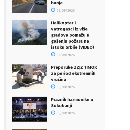
banje
05/08/2026
Helikopter i
vatrogasci iz više
gradova pomažu u
gašenju požara na
istoku Srbije (VIDEO)
05/08/2026
Preporuke ZZJZ TIMOK
za period ekstremnih
vrućina
05/08/2026
Praznik harmonike u
Sokobanji
05/08/2026