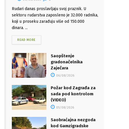
Rudari danas proslavljaju svoj praznik. U
sektoru rudarstva zaposleno je 32.000 radnika,
koji u proseku zarađuju više od 150.000
dinara. ...
READ MORE
Saopštenje
gradonačelnika
Zaječara
06/08/2026
Požar kod Zagrađa za
sada pod kontrolom
(VIDEO)
05/08/2026
Saobraćajna nezgoda
kod Gamzigradske