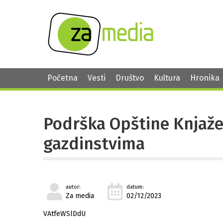
Početna
Vesti
Društvo
Kultura
Hronika
Podrška Opštine Knjaže
gazdinstvima
autor:
datum:
Za media
02/12/2023
VAtfeWSlDdU