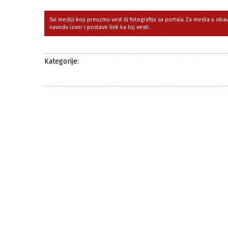
Svi mediji koji preuzmu vest ili fotografiju sa portala Za media u ob
navedu izvor i postave link ka toj vesti.
Kategorije: