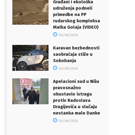
Građani i ekološka
udruženja podneli
primedbe na PP
rudarskog kompleksa
Malka Golaja (VIDEO)
04/08/2026
Karavan bezbednosti
saobraćaja stiže u
Sokobanju
04/08/2026
Apelacioni sud u Nišu
pravosnažno
obustavio istragu
protiv Radoslava
Dragijevića u slučaju
nestanka male Danke
03/08/2026