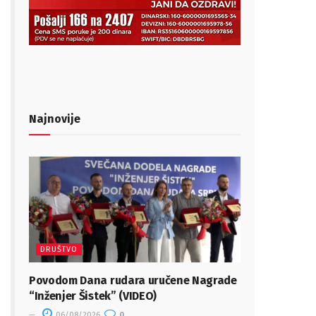
Najnovije
DRUŠTVO
Povodom Dana rudara uručene Nagrade
“Inženjer Šistek” (VIDEO)
06/08/2026
0