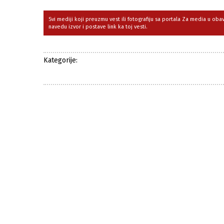
Svi mediji koji preuzmu vest ili fotografiju sa portala Za media u ob
navedu izvor i postave link ka toj vesti.
Kategorije: