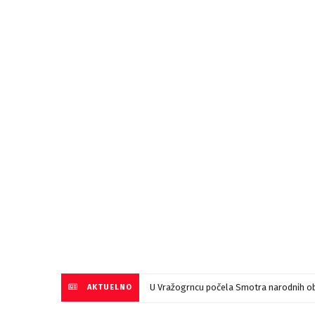
U Vražogrncu počela Smotra narodnih ob
AKTUELNO