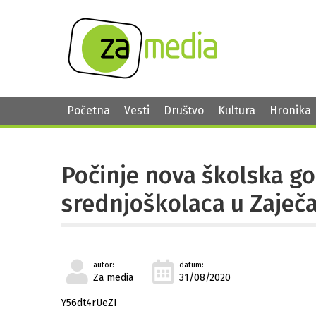
Početna
Vesti
Društvo
Kultura
Hronika
Počinje nova školska go
srednjoškolaca u Zaječ
autor:
datum:
Za media
31/08/2020
Y56dt4rUeZI