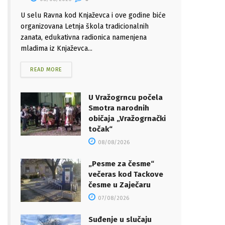
U selu Ravna kod Knjaževca i ove godine biće
organizovana Letnja škola tradicionalnih
zanata, edukativna radionica namenjena
mladima iz Knjaževca...
READ MORE
U Vražogrncu počela
Smotra narodnih
običaja „Vražogrnački
točak“
08/08/2026
„Pesme za česme“
večeras kod Tackove
česme u Zaječaru
07/08/2026
Suđenje u slučaju