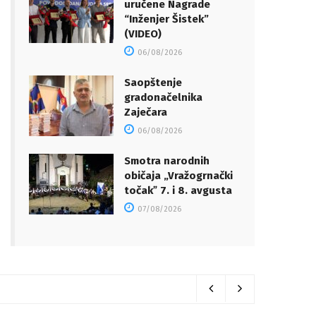
uručene Nagrade
“Inženjer Šistek”
(VIDEO)
06/08/2026
Saopštenje
gradonačelnika
Zaječara
06/08/2026
Smotra narodnih
običaja „Vražogrnački
točakˮ 7. i 8. avgusta
07/08/2026