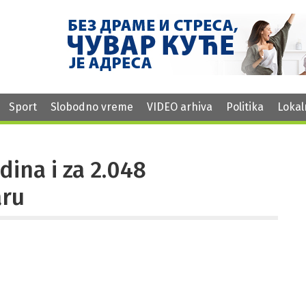
Sport
Slobodno vreme
VIDEO arhiva
Politika
Lokal
dina i za 2.048
aru