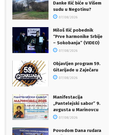
Danke Ilić biće u Višem
sudu u Negotinu?
07/08/2026
Miloš Ilić pobednik
“Prve harmonike Srbije
– Sokobanja” (VIDEO)
07/08/2026
Objavljen program 59.
Gitarijade u Zaječaru
07/08/2026
Manifestacija
„Pantelejski sabor” 9.
avgusta u Marinovcu
07/08/2026
Povodom Dana rudara