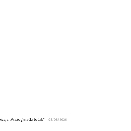
ičaja „Vražogrnački točak“
08/08/2026