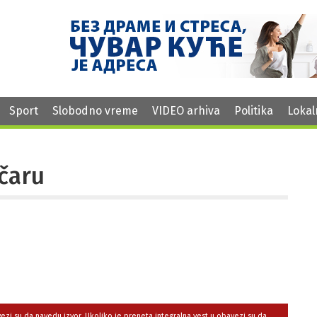
Sport
Slobodno vreme
VIDEO arhiva
Politika
Lokal
ečaru
avezi su da navedu izvor. Ukoliko je preneta integralna vest,u obavezi su da