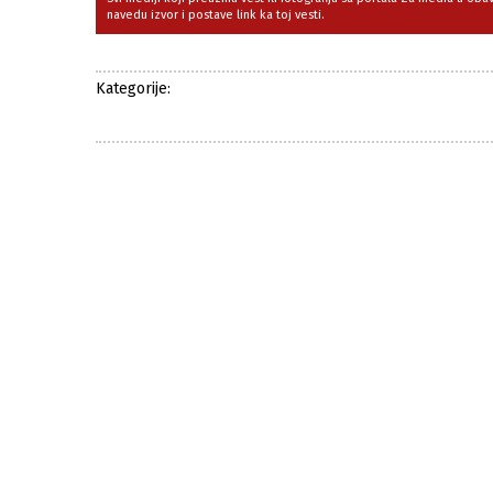
navedu izvor i postave link ka toj vesti.
Kategorije: