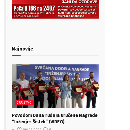
Najnovije
DRUŠTVO
Povodom Dana rudara uručene Nagrade
“Inženjer Šistek” (VIDEO)
06/08/2026
0