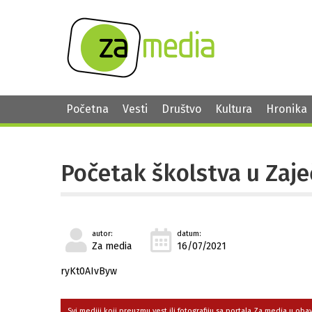
Početna
Vesti
Društvo
Kultura
Hronika
Početak školstva u Zaj
autor:
datum:
Za media
16/07/2021
ryKt0AIvByw
Svi mediji koji preuzmu vest ili fotografiju sa portala Za media u ob