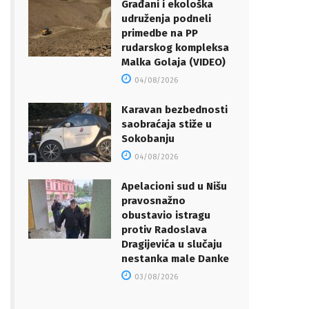
Građani i ekološka
udruženja podneli
primedbe na PP
rudarskog kompleksa
Malka Golaja (VIDEO)
04/08/2026
Karavan bezbednosti
saobraćaja stiže u
Sokobanju
04/08/2026
Apelacioni sud u Nišu
pravosnažno
obustavio istragu
protiv Radoslava
Dragijevića u slučaju
nestanka male Danke
03/08/2026