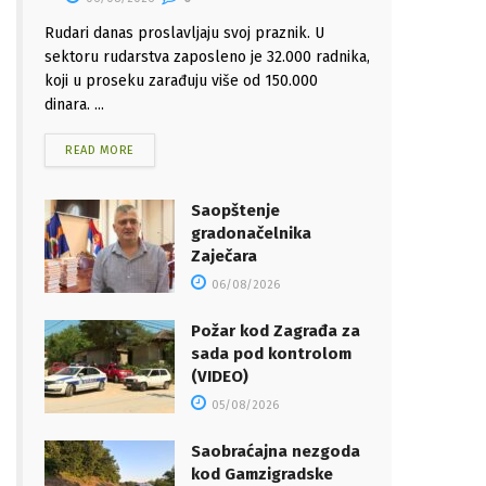
Rudari danas proslavljaju svoj praznik. U
sektoru rudarstva zaposleno je 32.000 radnika,
koji u proseku zarađuju više od 150.000
dinara. ...
READ MORE
Saopštenje
gradonačelnika
Zaječara
06/08/2026
Požar kod Zagrađa za
sada pod kontrolom
(VIDEO)
05/08/2026
Saobraćajna nezgoda
kod Gamzigradske