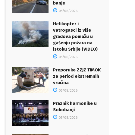
banje
05/08/2026
Helikopter i
vatrogasci iz više
gradova pomažu u
gašenju požara na
istoku Srbije (VIDEO)
05/08/2026
Preporuke ZZJZ TIMOK
za period ekstremnih
vrućina
05/08/2026
Praznik harmonike u
Sokobanji
05/08/2026