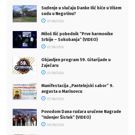
Suđenje u slučaju Danke Ilić biće u Višem
sudu u Negotinu?
07/08/2026
Miloš Ilić pobednik “Prve harmonike
Srbije – Sokobanja” (VIDEO)
07/08/2026
Objavljen program 59. Gitarijade u
Zaječaru
07/08/2026
Manifestacija „Pantelejski sabor” 9.
avgusta u Marinovcu
07/08/2026
Povodom Dana rudara uručene Nagrade
“Inženjer Šistek” (VIDEO)
06/08/2026