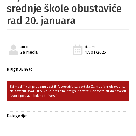
srednje škole obustaviće
rad 20. januara
autor:
datum:
Za media
17/01/2025
RI0gnDEn4ac
Svi mediji koji preuzmu vest ili fotografiju sa portala Za media u obavezi su
da navedu izvor. Ukoliko je preneta integralna vest,u obavezi su da navedu
izvor i postave link ka toj vesti.
Kategorije: