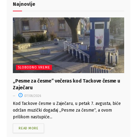
Najnovije
SLOBODNO VREME
„Pesme za česme“ večeras kod Tackove česme u
Zaječaru
07/08/2026
Kod Tackove česme u Zaječaru, u petak 7. avgusta, biće
održan muzički događaj „Pesme za česme“, a ovom
prilikom nastupiće...
READ MORE