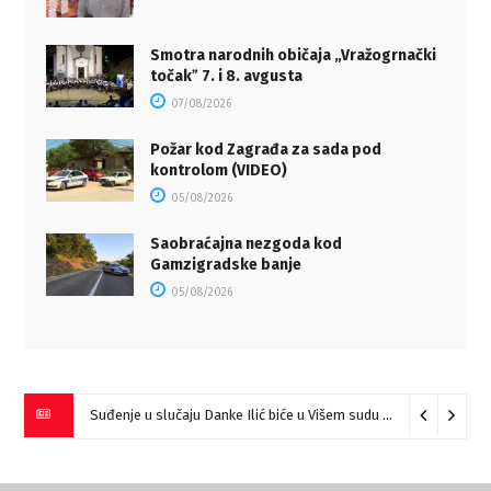
Smotra narodnih običaja „Vražogrnački
točakˮ 7. i 8. avgusta
07/08/2026
Požar kod Zagrađa za sada pod
kontrolom (VIDEO)
05/08/2026
Saobraćajna nezgoda kod
Gamzigradske banje
05/08/2026
Suđenje u slučaju Danke Ilić biće u Višem sudu u Negotinu?
07