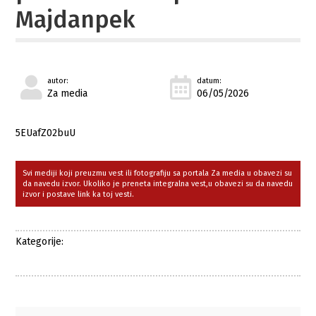
Majdanpek
autor:
datum:
Za media
06/05/2026
5EUafZ02buU
Svi mediji koji preuzmu vest ili fotografiju sa portala Za media u obavezi su
da navedu izvor. Ukoliko je preneta integralna vest,u obavezi su da navedu
izvor i postave link ka toj vesti.
Kategorije: