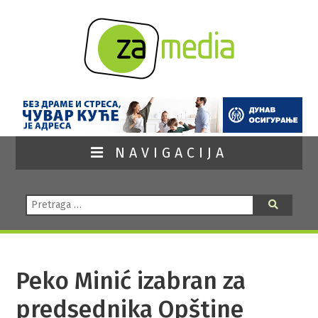
NAVIGACIJA
Pretraga:
Pretraga
Peko Minić izabran za
predsednika Opštine