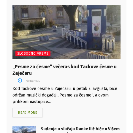
SLOBODNO VREME
„Pesme za česme“ večeras kod Tackove česme u
Zaječaru
07/08/2026
Kod Tackove česme u Zaječaru, u petak 7. avgusta, biće
održan muzički događaj „Pesme za česme“, a ovom
prilikom nastupiće...
READ MORE
Suđenje u slučaju Danke Ilić biće u Višem