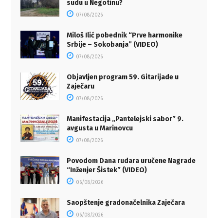
sudu u Negotinu?
07/08/2026
Miloš Ilić pobednik “Prve harmonike
Srbije – Sokobanja” (VIDEO)
07/08/2026
Objavljen program 59. Gitarijade u
Zaječaru
07/08/2026
Manifestacija „Pantelejski sabor” 9.
avgusta u Marinovcu
07/08/2026
Povodom Dana rudara uručene Nagrade
“Inženjer Šistek” (VIDEO)
06/08/2026
Saopštenje gradonačelnika Zaječara
06/08/2026