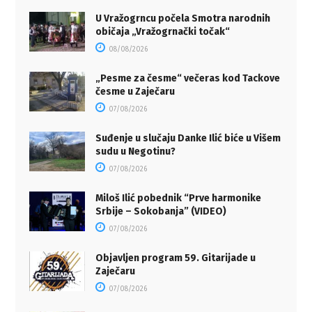
U Vražogrncu počela Smotra narodnih
običaja „Vražogrnački točak“
08/08/2026
„Pesme za česme“ večeras kod Tackove
česme u Zaječaru
07/08/2026
Suđenje u slučaju Danke Ilić biće u Višem
sudu u Negotinu?
07/08/2026
Miloš Ilić pobednik “Prve harmonike
Srbije – Sokobanja” (VIDEO)
07/08/2026
Objavljen program 59. Gitarijade u
Zaječaru
07/08/2026