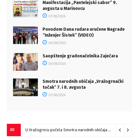
Manifestacija „Pantelejski sabor” 9.
avgusta u Marinovcu
07/08/2026
Povodom Dana rudara uručene Nagrade
“Inženjer Šistek” (VIDEO)
06/08/2026
Saopštenje gradonačelnika Zaječara
06/08/2026
Smotra narodnih običaja „Vražogrnački
točakˮ 7. i 8. avgusta
07/08/2026
U Vražogrncu počela Smotra narodnih običaja „Vražogrnački točak“