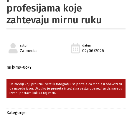
profesijama koje
zahtevaju mirnu ruku
autor:
datum:
Za media
02/06/2026
mFj9m9-0o7Y
Svi mediji koji preuzmu vest ili fotografiju sa portala Za media u obavezi su
da navedu izvor. Ukoliko je preneta integralna vest,u obavezi su da navedu
izvor i postave link ka toj vesti.
Kategorije: