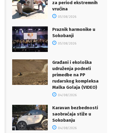
za period ekstremnih
vrućina
05/08/2026
Praznik harmonike u
Sokobanji
05/08/2026
Građani i ekološka
udruženja podneli
primedbe na PP
rudarskog kompleksa
Malka Golaja (VIDEO)
04/08/2026
Karavan bezbednosti
saobraćaja stiže u
Sokobanju
04/08/2026