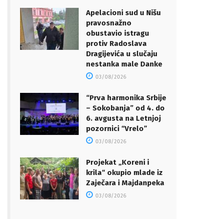
Apelacioni sud u Nišu
pravosnažno
obustavio istragu
protiv Radoslava
Dragijevića u slučaju
nestanka male Danke
03/08/2026
“Prva harmonika Srbije
– Sokobanja” od 4. do
6. avgusta na Letnjoj
pozornici “Vrelo”
03/08/2026
Projekat „Koreni i
krila“ okupio mlade iz
Zaječara i Majdanpeka
03/08/2026