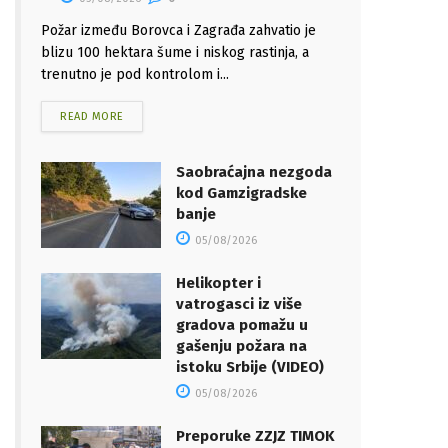
Požar između Borovca i Zagrađa zahvatio je
blizu 100 hektara šume i niskog rastinja, a
trenutno je pod kontrolom i...
READ MORE
Saobraćajna nezgoda
kod Gamzigradske
banje
05/08/2026
Helikopter i
vatrogasci iz više
gradova pomažu u
gašenju požara na
istoku Srbije (VIDEO)
05/08/2026
Preporuke ZZJZ TIMOK