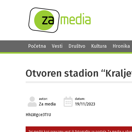
Početna
Vesti
Društvo
Kultura
Hronika
Otvoren stadion “Kralje
autor:
datum:
Za media
19/11/2023
HhLWgce3TIU
Svi mediji koji preuzmu vest ili fotografiju sa portala Za media u ob