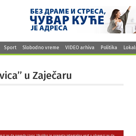
Sport
Slobodno vreme
VIDEO arhiva
Politika
Lokal
vica” u Zaječaru
avezi su da navedu izvor. Ukoliko je preneta integralna vest,u obavezi su da