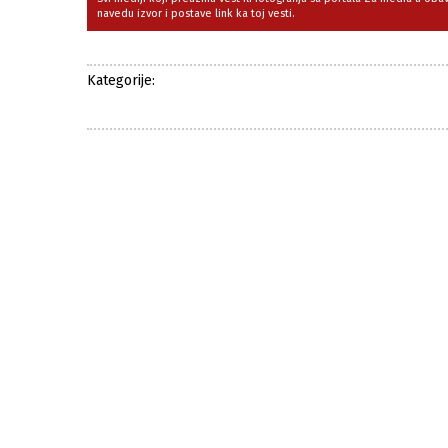
navedu izvor i postave link ka toj vesti.
Kategorije: