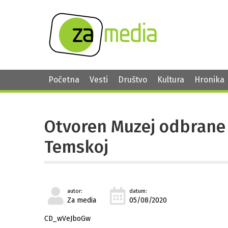
Početna
Vesti
Društvo
Kultura
Hronika
Otvoren Muzej odbrane 
Temskoj
autor:
datum:
Za media
05/08/2020
CD_wVeJboGw