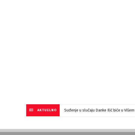
Suđenje u slučaju Danke Ilić biće u Više
AKTUELNO