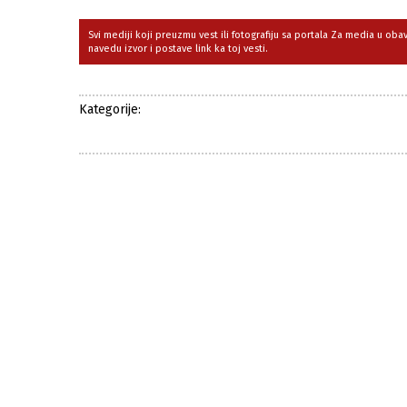
Svi mediji koji preuzmu vest ili fotografiju sa portala Za media u ob
navedu izvor i postave link ka toj vesti.
Kategorije: