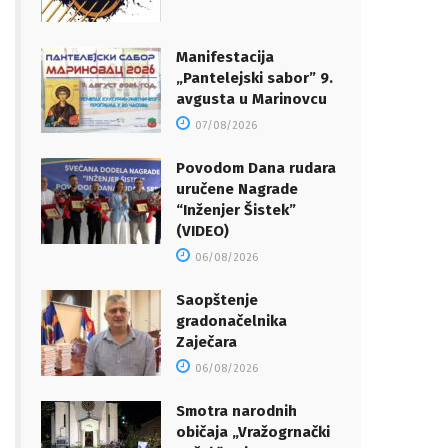
Manifestacija
„Pantelejski sabor” 9.
avgusta u Marinovcu
07/08/2026
Povodom Dana rudara
uručene Nagrade
“Inženjer Šistek”
(VIDEO)
06/08/2026
Saopštenje
gradonačelnika
Zaječara
06/08/2026
Smotra narodnih
običaja „Vražogrnački