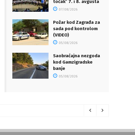
točakˮ 7. i 8. avgusta
07/08/2026
Požar kod Zagrađa za
sada pod kontrolom
(VIDEO)
05/08/2026
Saobraćajna nezgoda
kod Gamzigradske
banje
05/08/2026