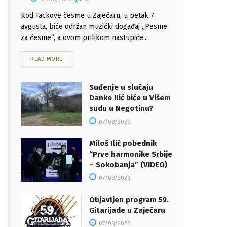
Kod Tackove česme u Zaječaru, u petak 7.
avgusta, biće održan muzički događaj „Pesme
za česme“, a ovom prilikom nastupiće...
READ MORE
Suđenje u slučaju
Danke Ilić biće u Višem
sudu u Negotinu?
07/08/2026
Miloš Ilić pobednik
“Prve harmonike Srbije
– Sokobanja” (VIDEO)
07/08/2026
Objavljen program 59.
Gitarijade u Zaječaru
07/08/2026