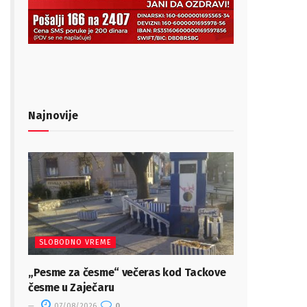
Najnovije
SLOBODNO VREME
„Pesme za česme“ večeras kod Tackove
česme u Zaječaru
07/08/2026
0