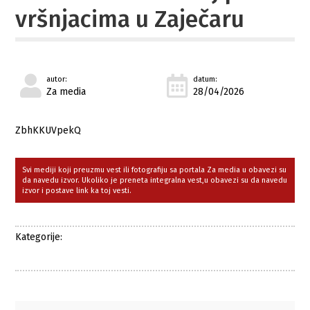
vršnjacima u Zaječaru
autor:
datum:
Za media
28/04/2026
ZbhKKUVpekQ
Svi mediji koji preuzmu vest ili fotografiju sa portala Za media u obavezi su
da navedu izvor. Ukoliko je preneta integralna vest,u obavezi su da navedu
izvor i postave link ka toj vesti.
Kategorije: