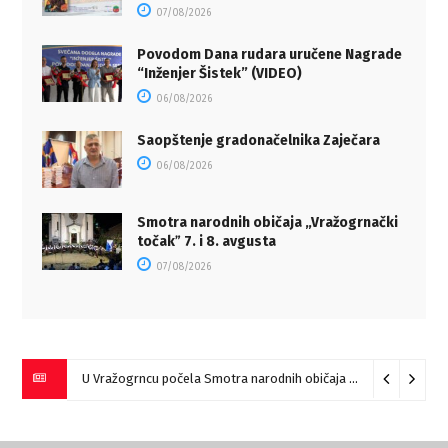
07/08/2026
Povodom Dana rudara uručene Nagrade
“Inženjer Šistek” (VIDEO)
06/08/2026
Saopštenje gradonačelnika Zaječara
06/08/2026
Smotra narodnih običaja „Vražogrnački
točakˮ 7. i 8. avgusta
07/08/2026
U Vražogrncu počela Smotra narodnih običaja „Vražogrnački točak“