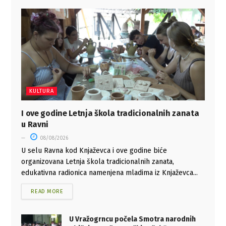
KULTURA
I ove godine Letnja škola tradicionalnih zanata
u Ravni
08/08/2026
U selu Ravna kod Knjaževca i ove godine biće
organizovana Letnja škola tradicionalnih zanata,
edukativna radionica namenjena mladima iz Knjaževca...
READ MORE
U Vražogrncu počela Smotra narodnih