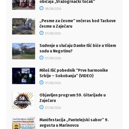
običaja „Vražogrnački točak“
08/08/2026
„Pesme za česme“ večeras kod Tackove
česme u Zaječaru
07/08/2026
Suđenje u slučaju Danke Ilić biće u Višem
sudu u Negotinu?
07/08/2026
Miloš Ilić pobednik “Prve harmonike
Srbije – Sokobanja” (VIDEO)
07/08/2026
Objavljen program 59. Gitarijade u
Zaječaru
07/08/2026
Manifestacija „Pantelejski sabor” 9.
avgusta u Marinovcu