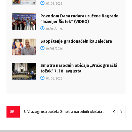
07/08/2026
Povodom Dana rudara uručene Nagrade
“Inženjer Šistek” (VIDEO)
06/08/2026
Saopštenje gradonačelnika Zaječara
06/08/2026
Smotra narodnih običaja „Vražogrnački
točakˮ 7. i 8. avgusta
07/08/2026
U Vražogrncu počela Smotra narodnih običaja „Vražogrnački točak“