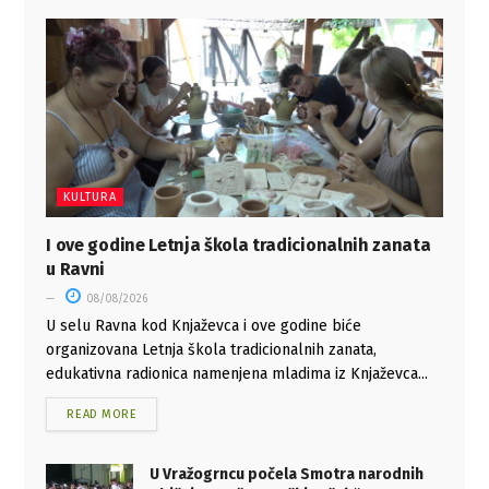
KULTURA
I ove godine Letnja škola tradicionalnih zanata
u Ravni
08/08/2026
U selu Ravna kod Knjaževca i ove godine biće
organizovana Letnja škola tradicionalnih zanata,
edukativna radionica namenjena mladima iz Knjaževca...
READ MORE
U Vražogrncu počela Smotra narodnih