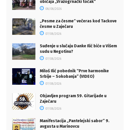
običaja „Vražogrnački točak“
08/08/2026
„Pesme za česme“ večeras kod Tackove
česme u Zaječaru
07/08/2026
Suđenje u slučaju Danke Ilić biće u Višem
sudu u Negotinu?
07/08/2026
Miloš Ilić pobednik “Prve harmonike
Srbije – Sokobanja” (VIDEO)
07/08/2026
Objavljen program 59. Gitarijade u
Zaječaru
07/08/2026
Manifestacija „Pantelejski sabor” 9.
avgusta u Marinovcu