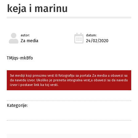
keja i marinu
autor:
datum:
Za media
24/02/2020
TMJqs-mkBfo
Svi mediji koji preuzmu vest ili fotografiju sa portala Za media u obavezi su
da navedu izvor. Ukoliko je preneta integralna vest,u obavezi su da navedu
izvor i postave link ka toj vesti.
Kategorije: