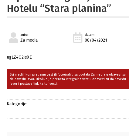
Hotelu “Stara planina”
autor:
datum:
Za media
08/04/2021
ugLZ4O2ieXE
Svi mediji koji preuzmu vest ili fotografiju sa portala Za media u obavezi su
da navedu izvor. Ukoliko je preneta integralna vest,u obavezi su da navedu
izvor i postave link ka toj vesti.
Kategorije: