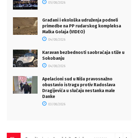
05/08/2026
Građani i ekološka udruženja podneli
primedbe na PP rudarskog kompleksa
Malka Golaja (VIDEO)
04/08/2026
Karavan bezbednosti saobraćaja stiže u
Sokobanju
04/08/2026
Apelacioni sud u Nišu pravosnažno
obustavio istragu protiv Radoslava
Dragijevića u slučaju nestanka male
Danke
03/08/2026