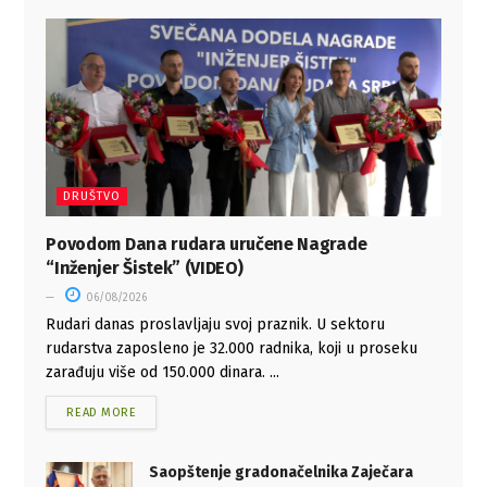
DRUŠTVO
Povodom Dana rudara uručene Nagrade
“Inženjer Šistek” (VIDEO)
06/08/2026
Rudari danas proslavljaju svoj praznik. U sektoru
rudarstva zaposleno je 32.000 radnika, koji u proseku
zarađuju više od 150.000 dinara. ...
READ MORE
Saopštenje gradonačelnika Zaječara