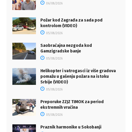
06/08/2026
Požar kod Zagrađa za sada pod
kontrolom (VIDEO)
05/08/2026
Saobraćajna nezgoda kod
Gamzigradske banje
05/08/2026
Helikopter i vatrogasci iz više gradova
pomažu u gašenju požara na istoku
Srbije (VIDEO)
05/08/2026
Preporuke ZZJZ TIMOK za period
ekstremnih vrućina
05/08/2026
Praznik harmonike u Sokobanji