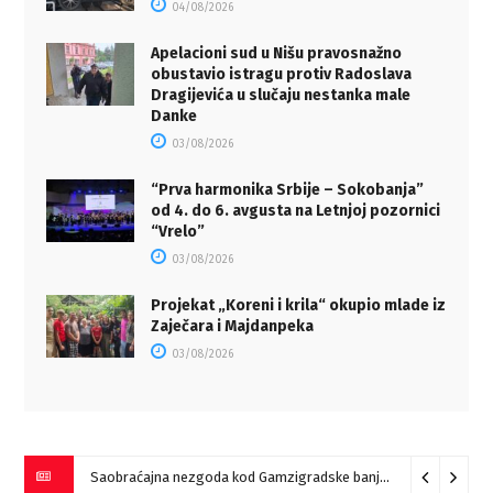
04/08/2026
Apelacioni sud u Nišu pravosnažno
obustavio istragu protiv Radoslava
Dragijevića u slučaju nestanka male
Danke
03/08/2026
“Prva harmonika Srbije – Sokobanja”
od 4. do 6. avgusta na Letnjoj pozornici
“Vrelo”
03/08/2026
Projekat „Koreni i krila“ okupio mlade iz
Zaječara i Majdanpeka
03/08/2026
Saobraćajna nezgoda kod Gamzigradske banje
05/08/2026