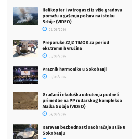
Helikopter i vatrogasci iz više gradova
pomažu u gašenju požara na istoku
Srbije (VIDEO)
05/08/2026
Preporuke ZZJZ TIMOK za period
ekstremnih vrućina
05/08/2026
Praznik harmonike u Sokobanji
05/08/2026
Građani i ekološka udruženja podneli
primedbe na PP rudarskog kompleksa
Malka Golaja (VIDEO)
04/08/2026
Karavan bezbednosti saobraćaja stiže u
Sokobanju