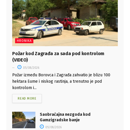
HRONIKA
Požar kod Zagrađa za sada pod kontrolom
(VIDEO)
05/08/2026
Požar između Borovca i Zagrađa zahvatio je blizu 100
hektara šume i niskog rastinja, a trenutno je pod
kontrolom i...
READ MORE
Saobraćajna nezgoda kod
Gamzigradske banje
05/08/2026