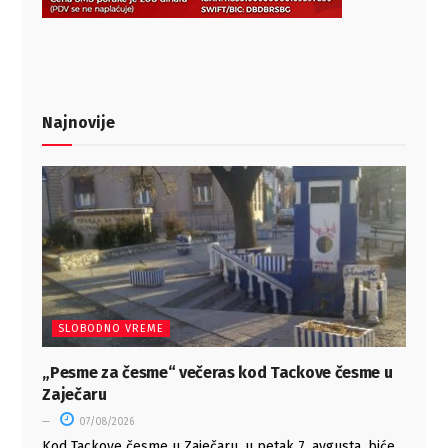
Najnovije
SLOBODNO VREME
„Pesme za česme“ večeras kod Tackove česme u
Zaječaru
07/08/2026
Kod Tackove česme u Zaječaru, u petak 7. avgusta, biće