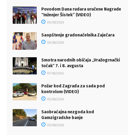
Povodom Dana rudara uručene Nagrade
“Inženjer Šistek” (VIDEO)
06/08/2026
Saopštenje gradonačelnika Zaječara
06/08/2026
Smotra narodnih običaja „Vražogrnački
točakˮ 7. i 8. avgusta
07/08/2026
Požar kod Zagrađa za sada pod
kontrolom (VIDEO)
05/08/2026
Saobraćajna nezgoda kod
Gamzigradske banje
05/08/2026