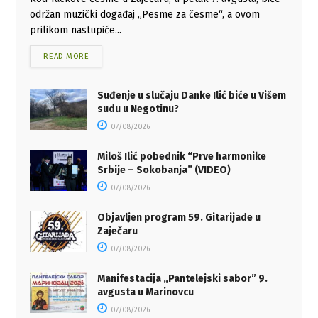
održan muzički događaj „Pesme za česme“, a ovom
prilikom nastupiće...
READ MORE
Suđenje u slučaju Danke Ilić biće u Višem
sudu u Negotinu?
07/08/2026
Miloš Ilić pobednik “Prve harmonike
Srbije – Sokobanja” (VIDEO)
07/08/2026
Objavljen program 59. Gitarijade u
Zaječaru
07/08/2026
Manifestacija „Pantelejski sabor” 9.
avgusta u Marinovcu
07/08/2026