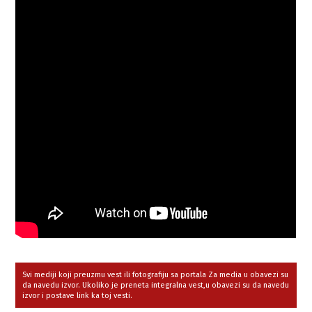
Svi mediji koji preuzmu vest ili fotografiju sa portala Za media u obavezi su
da navedu izvor. Ukoliko je preneta integralna vest,u obavezi su da navedu
izvor i postave link ka toj vesti.