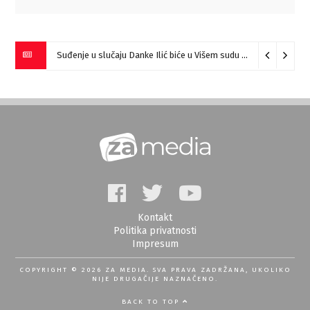
Suđenje u slučaju Danke Ilić biće u Višem sudu u Negotinu?
07
Kontakt
Politika privatnosti
Impresum
COPYRIGHT © 2026 ZA MEDIA. SVA PRAVA ZADRŽANA, UKOLIKO
NIJE DRUGAČIJE NAZNAČENO.
BACK TO TOP