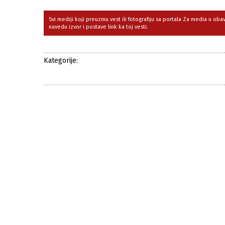
Svi mediji koji preuzmu vest ili fotografiju sa portala Za media u ob
navedu izvor i postave link ka toj vesti.
Kategorije: