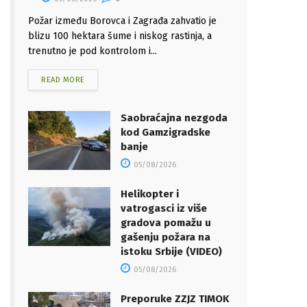
Požar između Borovca i Zagrađa zahvatio je
blizu 100 hektara šume i niskog rastinja, a
trenutno je pod kontrolom i...
READ MORE
Saobraćajna nezgoda
kod Gamzigradske
banje
05/08/2026
Helikopter i
vatrogasci iz više
gradova pomažu u
gašenju požara na
istoku Srbije (VIDEO)
05/08/2026
Preporuke ZZJZ TIMOK