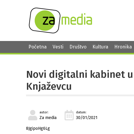
Početna
Vesti
Društvo
Kultura
Hronika
Novi digitalni kabinet u
Knjaževcu
autor:
datum:
Za media
30/01/2021
8JgipoHg6Lg