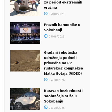
za period ekstremnih
vrućina
05/08/2026
Praznik harmonike u
Sokobanji
05/08/2026
Građani i ekološka
udruženja podneli
primedbe na PP
rudarskog kompleksa
Malka Golaja (VIDEO)
04/08/2026
Karavan bezbednosti
saobraćaja stiže u
Sokobanju
04/08/2026