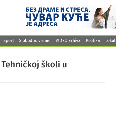
Sport
Slobodno vreme
VIDEO arhiva
Politika
Lokal
 Tehničkoj školi u