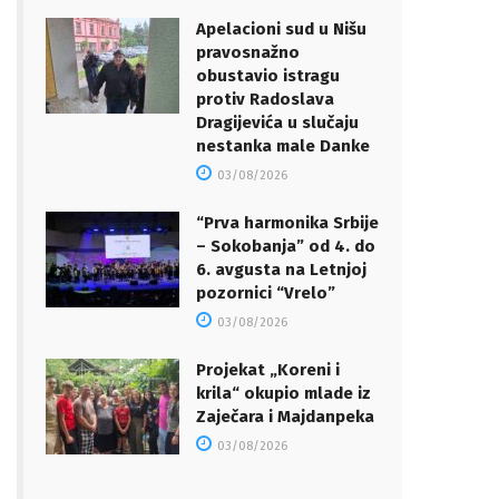
Apelacioni sud u Nišu
pravosnažno
obustavio istragu
protiv Radoslava
Dragijevića u slučaju
nestanka male Danke
03/08/2026
“Prva harmonika Srbije
– Sokobanja” od 4. do
6. avgusta na Letnjoj
pozornici “Vrelo”
03/08/2026
Projekat „Koreni i
krila“ okupio mlade iz
Zaječara i Majdanpeka
03/08/2026