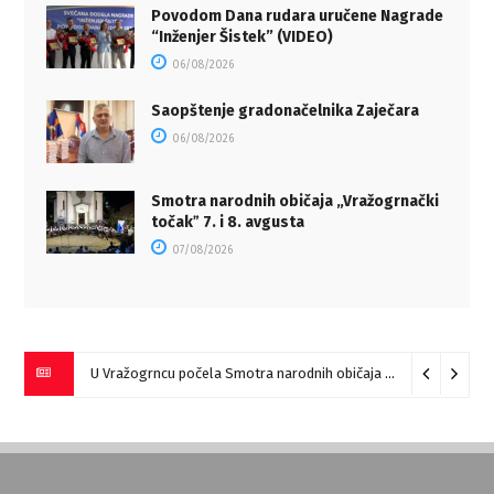
Povodom Dana rudara uručene Nagrade
“Inženjer Šistek” (VIDEO)
06/08/2026
Saopštenje gradonačelnika Zaječara
06/08/2026
Smotra narodnih običaja „Vražogrnački
točakˮ 7. i 8. avgusta
07/08/2026
U Vražogrncu počela Smotra narodnih običaja „Vražogrnački točak“