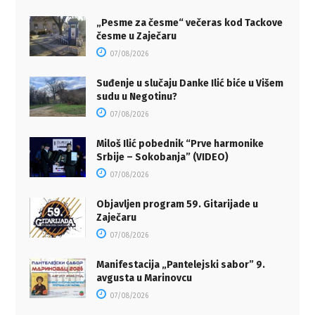
„Pesme za česme“ večeras kod Tackove
česme u Zaječaru
07/08/2026
Suđenje u slučaju Danke Ilić biće u Višem
sudu u Negotinu?
07/08/2026
Miloš Ilić pobednik “Prve harmonike
Srbije – Sokobanja” (VIDEO)
07/08/2026
Objavljen program 59. Gitarijade u
Zaječaru
07/08/2026
Manifestacija „Pantelejski sabor” 9.
avgusta u Marinovcu
07/08/2026