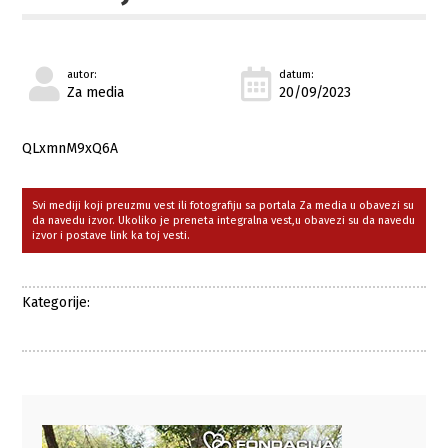
autor:
datum:
Za media
20/09/2023
QLxmnM9xQ6A
Svi mediji koji preuzmu vest ili fotografiju sa portala Za media u obavezi su
da navedu izvor. Ukoliko je preneta integralna vest,u obavezi su da navedu
izvor i postave link ka toj vesti.
Kategorije: