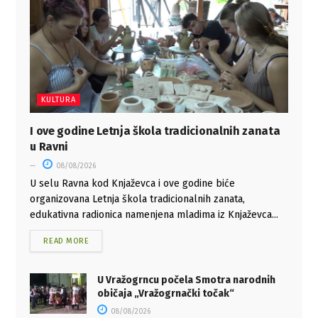
KULTURA
I ove godine Letnja škola tradicionalnih zanata
u Ravni
08/08/2026
U selu Ravna kod Knjaževca i ove godine biće
organizovana Letnja škola tradicionalnih zanata,
edukativna radionica namenjena mladima iz Knjaževca...
READ MORE
U Vražogrncu počela Smotra narodnih
običaja „Vražogrnački točak“
08/08/2026