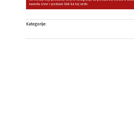
navedu izvor i postave link ka toj vesti.
Kategorije: