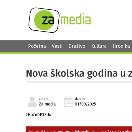
Početna
Vesti
Društvo
Kultura
Hronika
Nova školska godina u 
autor:
datum:
Za media
01/09/2025
7Hb7nDE3Edo
Svi mediji koji preuzmu vest ili fotografiju sa portala Za media u ob