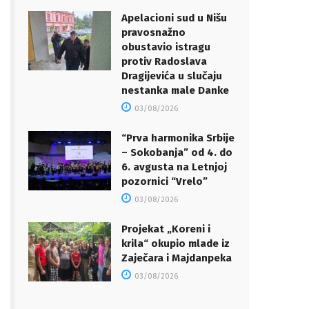
Apelacioni sud u Nišu
pravosnažno
obustavio istragu
protiv Radoslava
Dragijevića u slučaju
nestanka male Danke
03/08/2026
“Prva harmonika Srbije
– Sokobanja” od 4. do
6. avgusta na Letnjoj
pozornici “Vrelo”
03/08/2026
Projekat „Koreni i
krila“ okupio mlade iz
Zaječara i Majdanpeka
03/08/2026