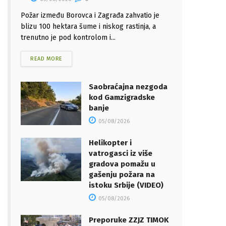
Požar između Borovca i Zagrađa zahvatio je
blizu 100 hektara šume i niskog rastinja, a
trenutno je pod kontrolom i...
READ MORE
Saobraćajna nezgoda
kod Gamzigradske
banje
05/08/2026
Helikopter i
vatrogasci iz više
gradova pomažu u
gašenju požara na
istoku Srbije (VIDEO)
05/08/2026
Preporuke ZZJZ TIMOK