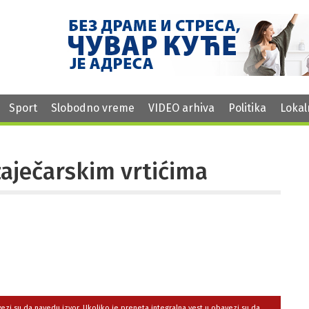
Sport
Slobodno vreme
VIDEO arhiva
Politika
Lokal
zaječarskim vrtićima
avezi su da navedu izvor. Ukoliko je preneta integralna vest,u obavezi su da