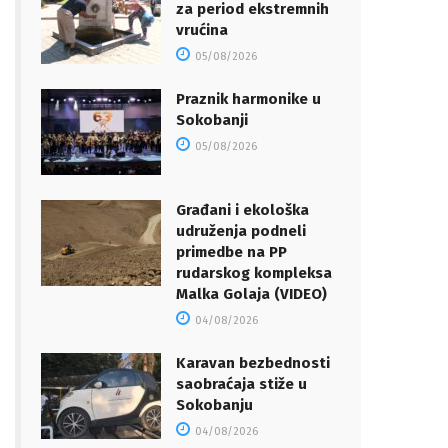
za period ekstremnih
vrućina
05/08/2026
Praznik harmonike u
Sokobanji
05/08/2026
Građani i ekološka
udruženja podneli
primedbe na PP
rudarskog kompleksa
Malka Golaja (VIDEO)
04/08/2026
Karavan bezbednosti
saobraćaja stiže u
Sokobanju
04/08/2026