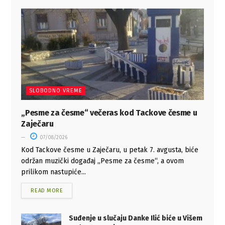
SLOBODNO VREME
„Pesme za česme“ večeras kod Tackove česme u
Zaječaru
07/08/2026
Kod Tackove česme u Zaječaru, u petak 7. avgusta, biće
održan muzički događaj „Pesme za česme“, a ovom
prilikom nastupiće...
READ MORE
Suđenje u slučaju Danke Ilić biće u Višem