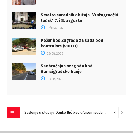
Smotra narodnih običaja „Vražogrnački
točakˮ 7. i 8. avgusta
07/08/2026
Požar kod Zagrađa za sada pod
kontrolom (VIDEO)
05/08/2026
Saobraćajna nezgoda kod
Gamzigradske banje
05/08/2026
Suđenje u slučaju Danke Ilić biće u Višem sudu u Negotinu?
07