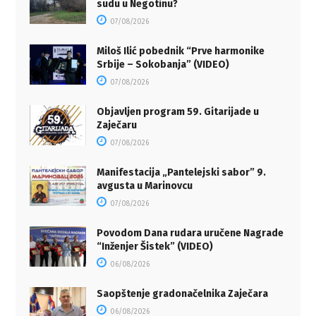
sudu u Negotinu?
07/08/2026
Miloš Ilić pobednik “Prve harmonike
Srbije – Sokobanja” (VIDEO)
07/08/2026
Objavljen program 59. Gitarijade u
Zaječaru
07/08/2026
Manifestacija „Pantelejski sabor” 9.
avgusta u Marinovcu
07/08/2026
Povodom Dana rudara uručene Nagrade
“Inženjer Šistek” (VIDEO)
06/08/2026
Saopštenje gradonačelnika Zaječara
06/08/2026