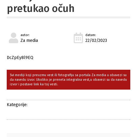
pretukao očuh
autor:
datum:
Za media
22/02/2023
DcZpEy8l9EQ
Svi mediji koji preuzmu vest ili fotografiju sa portala Za media u obavezi su
da navedu izvor. Ukoliko je preneta integralna vest,u obavezi su da navedu
izvor i postave link ka toj vesti.
Kategorije: