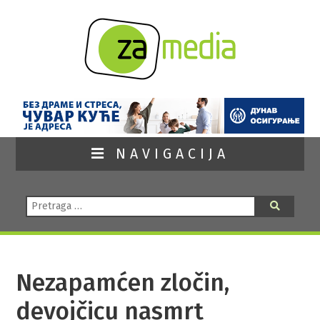
NAVIGACIJA
Pretraga:
Pretraga
Nezapamćen zločin,
devojčicu nasmrt