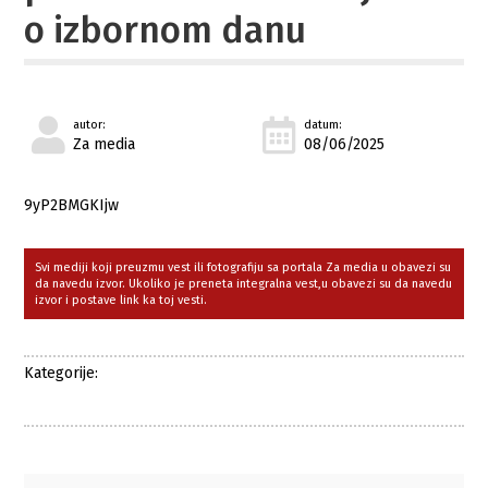
o izbornom danu
autor:
datum:
Za media
08/06/2025
9yP2BMGKIjw
Svi mediji koji preuzmu vest ili fotografiju sa portala Za media u obavezi su
da navedu izvor. Ukoliko je preneta integralna vest,u obavezi su da navedu
izvor i postave link ka toj vesti.
Kategorije: