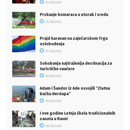
10/08/2026
Prskanje komaraca u utorak i sredu
10/08/2026
Prajd karavan na zaječarskom Trgu
oslobođenja
10/08/2026
Sokobanja najtraženija destinacija za
turističke vaučere
09/08/2026
Adam i Šandor iz Ade osvojili “Zlatnu
bućku Đerdapa”
09/08/2026
I ove godine Letnja škola tradicionalnih
zanata u Ravni
08/08/2026