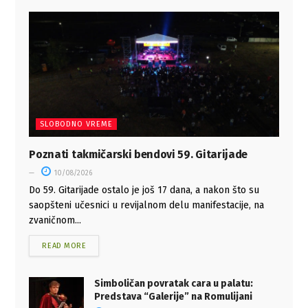
SLOBODNO VREME
Poznati takmičarski bendovi 59. Gitarijade
10/08/2026
Do 59. Gitarijade ostalo je još 17 dana, a nakon što su
saopšteni učesnici u revijalnom delu manifestacije, na
zvaničnom...
READ MORE
Simboličan povratak cara u palatu:
Predstava “Galerije” na Romulijani