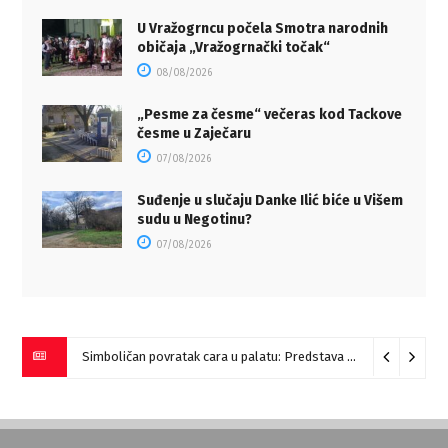
U Vražogrncu počela Smotra narodnih
običaja „Vražogrnački točak“
08/08/2026
„Pesme za česme“ večeras kod Tackove
česme u Zaječaru
07/08/2026
Suđenje u slučaju Danke Ilić biće u Višem
sudu u Negotinu?
07/08/2026
Simboličan povratak cara u palatu: Predstava “Galerije” na Romulijani