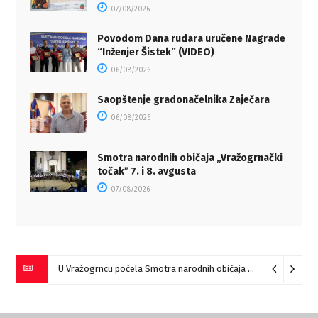
07/08/2026
Povodom Dana rudara uručene Nagrade
“Inženjer Šistek” (VIDEO)
06/08/2026
Saopštenje gradonačelnika Zaječara
06/08/2026
Smotra narodnih običaja „Vražogrnački
točakˮ 7. i 8. avgusta
07/08/2026
U Vražogrncu počela Smotra narodnih običaja „Vražogrnački točak“