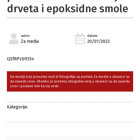
drveta i epoksidne smole
autor:
datum:
Za media
20/01/2022
QSfRPzb9334
Svi mediji koji preuzmu vest ili fotografiju sa portala Za media u obavezi su
da navedu izvor. Ukoliko je preneta integralna vest,u obavezi su da navedu
izvor i postave link ka toj vesti.
Kategorije: