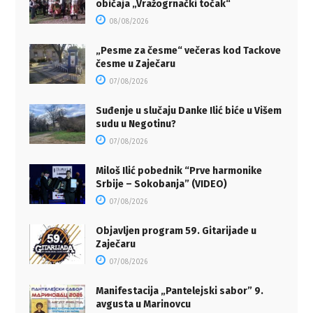
običaja „Vražogrnački točak“
08/08/2026
„Pesme za česme“ večeras kod Tackove
česme u Zaječaru
07/08/2026
Suđenje u slučaju Danke Ilić biće u Višem
sudu u Negotinu?
07/08/2026
Miloš Ilić pobednik “Prve harmonike
Srbije – Sokobanja” (VIDEO)
07/08/2026
Objavljen program 59. Gitarijade u
Zaječaru
07/08/2026
Manifestacija „Pantelejski sabor” 9.
avgusta u Marinovcu