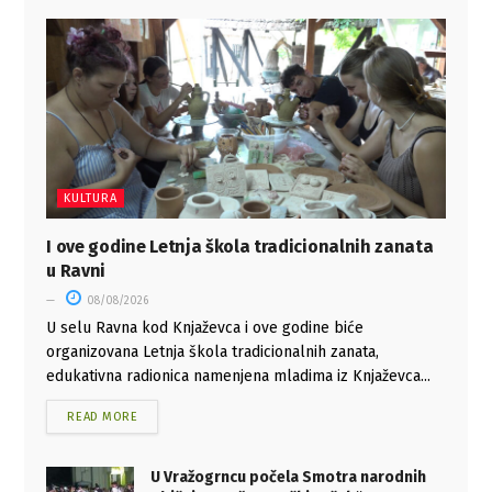
KULTURA
I ove godine Letnja škola tradicionalnih zanata
u Ravni
08/08/2026
U selu Ravna kod Knjaževca i ove godine biće
organizovana Letnja škola tradicionalnih zanata,
edukativna radionica namenjena mladima iz Knjaževca...
READ MORE
U Vražogrncu počela Smotra narodnih