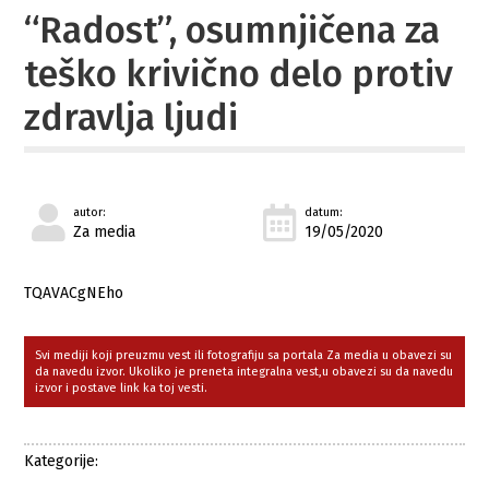
“Radost”, osumnjičena za
teško krivično delo protiv
zdravlja ljudi
autor:
datum:
Za media
19/05/2020
TQAVACgNEho
Svi mediji koji preuzmu vest ili fotografiju sa portala Za media u obavezi su
da navedu izvor. Ukoliko je preneta integralna vest,u obavezi su da navedu
izvor i postave link ka toj vesti.
Kategorije: