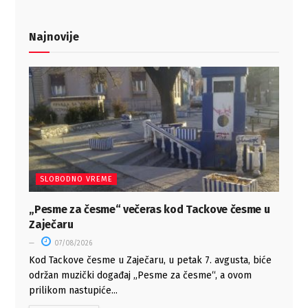
Najnovije
SLOBODNO VREME
„Pesme za česme“ večeras kod Tackove česme u
Zaječaru
07/08/2026
Kod Tackove česme u Zaječaru, u petak 7. avgusta, biće
održan muzički događaj „Pesme za česme“, a ovom
prilikom nastupiće...