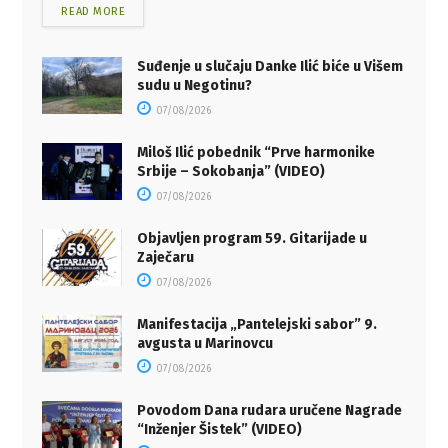
READ MORE
Suđenje u slučaju Danke Ilić biće u Višem
sudu u Negotinu?
07/08/2026
Miloš Ilić pobednik “Prve harmonike
Srbije – Sokobanja” (VIDEO)
07/08/2026
Objavljen program 59. Gitarijade u
Zaječaru
07/08/2026
Manifestacija „Pantelejski sabor” 9.
avgusta u Marinovcu
07/08/2026
Povodom Dana rudara uručene Nagrade
“Inženjer Šistek” (VIDEO)