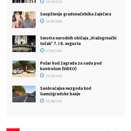
06/08/2026
Saopštenje gradonačelnika Zaječara
06/08/2026
Smotra narodnih običaja „Vražogrnački
točakˮ 7. i 8. avgusta
07/08/2026
Požar kod Zagrađa za sada pod
kontrolom (VIDEO)
05/08/2026
Saobraćajna nezgoda kod
Gamzigradske banje
05/08/2026