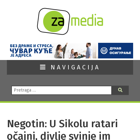
NAVIGACIJA
Pretraga:
Pretraga
Negotin: U Sikolu ratari
očajni, divlje svinje im