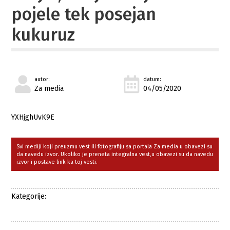
pojele tek posejan
kukuruz
autor:
datum:
Za media
04/05/2020
YXHjghUvK9E
Svi mediji koji preuzmu vest ili fotografiju sa portala Za media u obavezi su
da navedu izvor. Ukoliko je preneta integralna vest,u obavezi su da navedu
izvor i postave link ka toj vesti.
Kategorije: