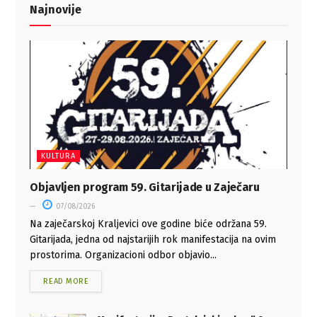
Najnovije
KULTURA
Objavljen program 59. Gitarijade u Zaječaru
07/08/2026
Na zaječarskoj Kraljevici ove godine biće održana 59.
Gitarijada, jedna od najstarijih rok manifestacija na ovim
prostorima. Organizacioni odbor objavio...
READ MORE