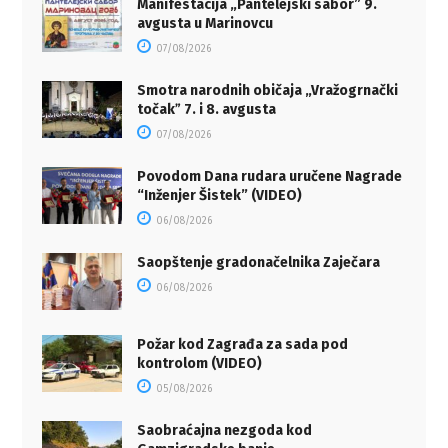
Manifestacija „Pantelejski sabor” 9.
avgusta u Marinovcu
07/08/2026
Smotra narodnih običaja „Vražogrnački
točakˮ 7. i 8. avgusta
07/08/2026
Povodom Dana rudara uručene Nagrade
“Inženjer Šistek” (VIDEO)
06/08/2026
Saopštenje gradonačelnika Zaječara
06/08/2026
Požar kod Zagrađa za sada pod
kontrolom (VIDEO)
05/08/2026
Saobraćajna nezgoda kod