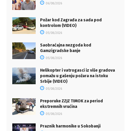
06/08/2026
Požar kod Zagrađa za sada pod
kontrolom (VIDEO)
05/08/2026
Saobraćajna nezgoda kod
Gamzigradske banje
05/08/2026
Helikopter i vatrogasci iz više gradova
pomažu u gašenju požara na istoku
Srbije (VIDEO)
05/08/2026
Preporuke ZZJZ TIMOK za period
ekstremnih vrućina
05/08/2026
Praznik harmonike u Sokobanji