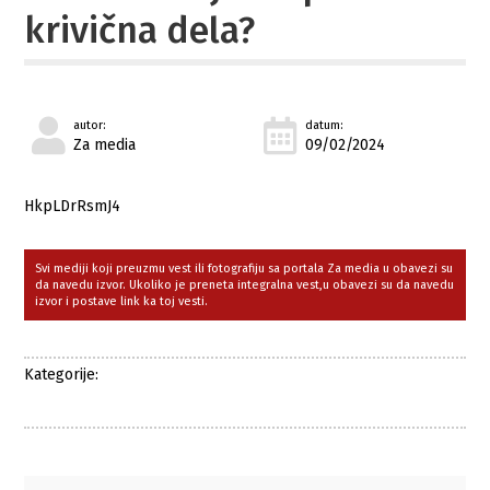
krivična dela?
autor:
datum:
Za media
09/02/2024
HkpLDrRsmJ4
Svi mediji koji preuzmu vest ili fotografiju sa portala Za media u obavezi su
da navedu izvor. Ukoliko je preneta integralna vest,u obavezi su da navedu
izvor i postave link ka toj vesti.
Kategorije: