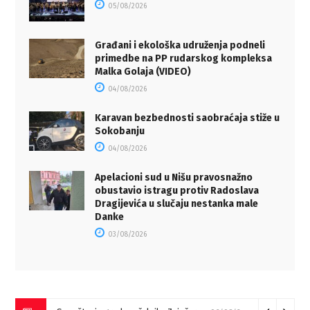
05/08/2026
Građani i ekološka udruženja podneli
primedbe na PP rudarskog kompleksa
Malka Golaja (VIDEO)
04/08/2026
Karavan bezbednosti saobraćaja stiže u
Sokobanju
04/08/2026
Apelacioni sud u Nišu pravosnažno
obustavio istragu protiv Radoslava
Dragijevića u slučaju nestanka male
Danke
03/08/2026