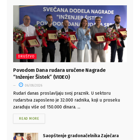
DRUŠTVO
Povodom Dana rudara uručene Nagrade
“Inženjer Šistek” (VIDEO)
06/08/2026
Rudari danas proslavljaju svoj praznik. U sektoru
rudarstva zaposleno je 32.000 radnika, koji u proseku
zarađuju više od 150.000 dinara. ...
READ MORE
Saopštenje gradonačelnika Zaječara