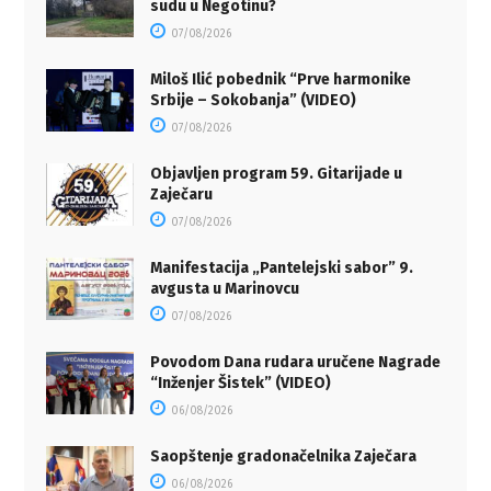
sudu u Negotinu?
07/08/2026
Miloš Ilić pobednik “Prve harmonike
Srbije – Sokobanja” (VIDEO)
07/08/2026
Objavljen program 59. Gitarijade u
Zaječaru
07/08/2026
Manifestacija „Pantelejski sabor” 9.
avgusta u Marinovcu
07/08/2026
Povodom Dana rudara uručene Nagrade
“Inženjer Šistek” (VIDEO)
06/08/2026
Saopštenje gradonačelnika Zaječara
06/08/2026