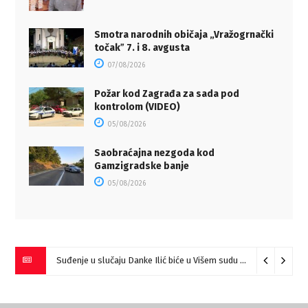
Smotra narodnih običaja „Vražogrnački
točakˮ 7. i 8. avgusta
07/08/2026
Požar kod Zagrađa za sada pod
kontrolom (VIDEO)
05/08/2026
Saobraćajna nezgoda kod
Gamzigradske banje
05/08/2026
Suđenje u slučaju Danke Ilić biće u Višem sudu u Negotinu?
07