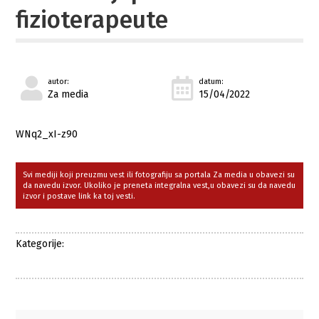
fizioterapeute
autor:
datum:
Za media
15/04/2022
WNq2_xI-z90
Svi mediji koji preuzmu vest ili fotografiju sa portala Za media u obavezi su
da navedu izvor. Ukoliko je preneta integralna vest,u obavezi su da navedu
izvor i postave link ka toj vesti.
Kategorije: