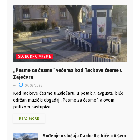
SLOBODNO VREME
„Pesme za česme“ večeras kod Tackove česme u
Zaječaru
07/08/2026
Kod Tackove česme u Zaječaru, u petak 7. avgusta, biće
održan muzički događaj „Pesme za česme“, a ovom
prilikom nastupiće...
READ MORE
Suđenje u slučaju Danke Ilić biće u Višem