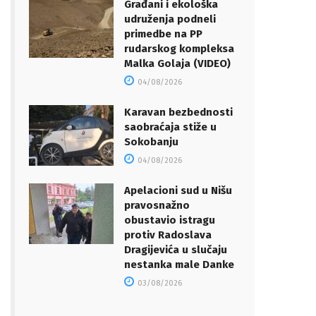
Građani i ekološka
udruženja podneli
primedbe na PP
rudarskog kompleksa
Malka Golaja (VIDEO)
04/08/2026
Karavan bezbednosti
saobraćaja stiže u
Sokobanju
04/08/2026
Apelacioni sud u Nišu
pravosnažno
obustavio istragu
protiv Radoslava
Dragijevića u slučaju
nestanka male Danke
03/08/2026