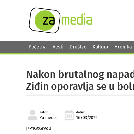
Početna
Vesti
Društvo
Kultura
Hronika
Nakon brutalnog napad
Ziđin oporavlja se u bol
autor:
datum:
Za media
16/03/2022
J7P1GXGrVoU