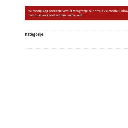
Svi mediji koji preuzmu vest ili fotografiju sa portala Za media u ob
navedu izvor i postave link ka toj vesti.
Kategorije: