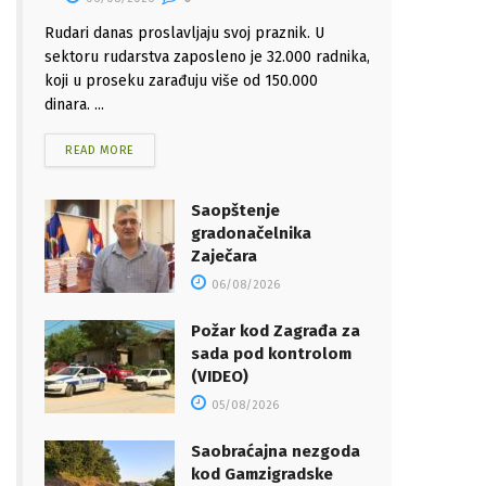
Rudari danas proslavljaju svoj praznik. U
sektoru rudarstva zaposleno je 32.000 radnika,
koji u proseku zarađuju više od 150.000
dinara. ...
READ MORE
Saopštenje
gradonačelnika
Zaječara
06/08/2026
Požar kod Zagrađa za
sada pod kontrolom
(VIDEO)
05/08/2026
Saobraćajna nezgoda
kod Gamzigradske