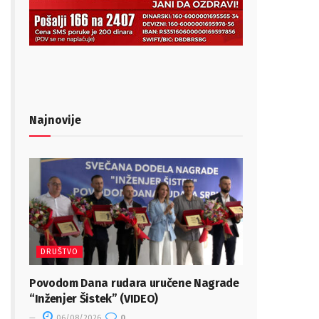
Najnovije
DRUŠTVO
Povodom Dana rudara uručene Nagrade
“Inženjer Šistek” (VIDEO)
06/08/2026
0