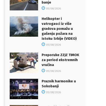
banje
05/08/2026
Helikopter i
vatrogasci iz više
gradova pomažu u
gašenju požara na
istoku Srbije (VIDEO)
05/08/2026
Preporuke ZZJZ TIMOK
za period ekstremnih
vrućina
05/08/2026
Praznik harmonike u
Sokobanji
05/08/2026