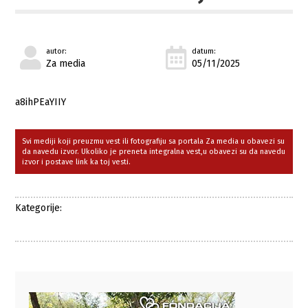
autor:
datum:
Za media
05/11/2025
a8ihPEaYIIY
Svi mediji koji preuzmu vest ili fotografiju sa portala Za media u obavezi su
da navedu izvor. Ukoliko je preneta integralna vest,u obavezi su da navedu
izvor i postave link ka toj vesti.
Kategorije: