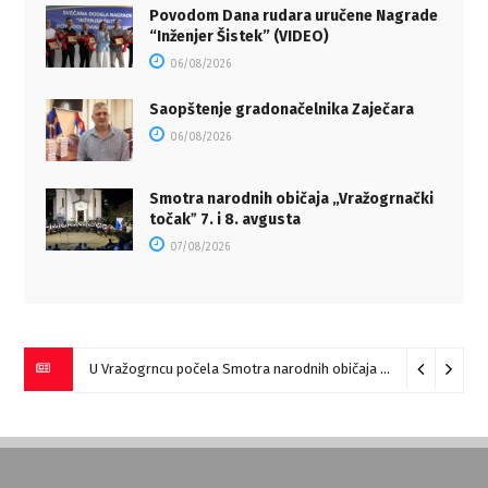
Povodom Dana rudara uručene Nagrade
“Inženjer Šistek” (VIDEO)
06/08/2026
Saopštenje gradonačelnika Zaječara
06/08/2026
Smotra narodnih običaja „Vražogrnački
točakˮ 7. i 8. avgusta
07/08/2026
U Vražogrncu počela Smotra narodnih običaja „Vražogrnački točak“