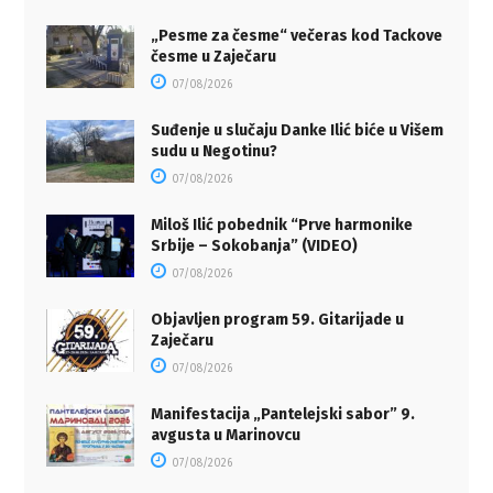
„Pesme za česme“ večeras kod Tackove
česme u Zaječaru
07/08/2026
Suđenje u slučaju Danke Ilić biće u Višem
sudu u Negotinu?
07/08/2026
Miloš Ilić pobednik “Prve harmonike
Srbije – Sokobanja” (VIDEO)
07/08/2026
Objavljen program 59. Gitarijade u
Zaječaru
07/08/2026
Manifestacija „Pantelejski sabor” 9.
avgusta u Marinovcu
07/08/2026