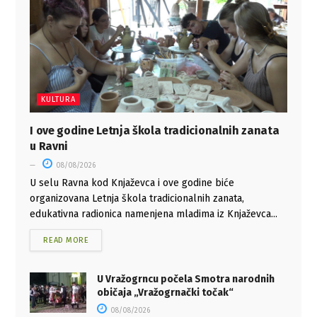
KULTURA
I ove godine Letnja škola tradicionalnih zanata
u Ravni
08/08/2026
U selu Ravna kod Knjaževca i ove godine biće
organizovana Letnja škola tradicionalnih zanata,
edukativna radionica namenjena mladima iz Knjaževca...
READ MORE
U Vražogrncu počela Smotra narodnih
običaja „Vražogrnački točak“
08/08/2026