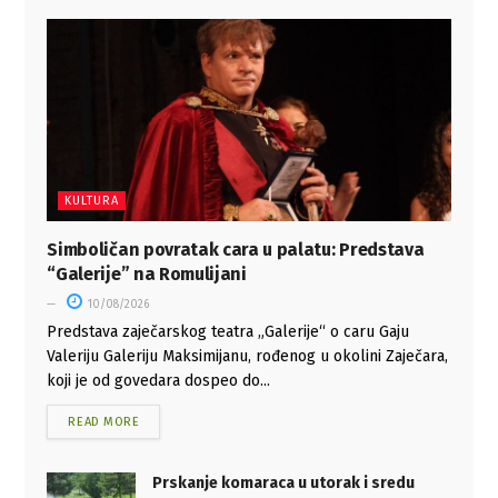
KULTURA
Simboličan povratak cara u palatu: Predstava
“Galerije” na Romulijani
10/08/2026
Predstava zaječarskog teatra „Galerije“ o caru Gaju
Valeriju Galeriju Maksimijanu, rođenog u okolini Zaječara,
koji je od govedara dospeo do...
READ MORE
Prskanje komaraca u utorak i sredu