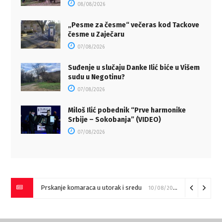
08/08/2026
„Pesme za česme“ večeras kod Tackove
česme u Zaječaru
07/08/2026
Suđenje u slučaju Danke Ilić biće u Višem
sudu u Negotinu?
07/08/2026
Miloš Ilić pobednik “Prve harmonike
Srbije – Sokobanja” (VIDEO)
07/08/2026
Prskanje komaraca u utorak i sredu
10/08/2026