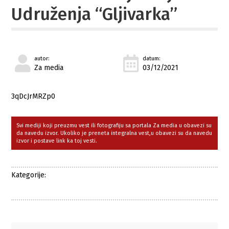
Udruženja “Gljivarka”
autor:
datum:
Za media
03/12/2021
3qDcJrMRZp0
Svi mediji koji preuzmu vest ili fotografiju sa portala Za media u obavezi su
da navedu izvor. Ukoliko je preneta integralna vest,u obavezi su da navedu
izvor i postave link ka toj vesti.
Kategorije: