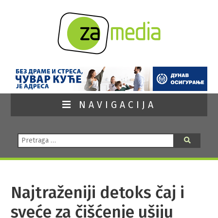
NAVIGACIJA
Pretraga:
Pretraga
Najtraženiji detoks čaj i
sveće za čišćenje ušiju