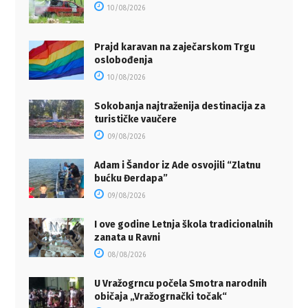
10/08/2026
Prajd karavan na zaječarskom Trgu
oslobođenja
10/08/2026
Sokobanja najtraženija destinacija za
turističke vaučere
09/08/2026
Adam i Šandor iz Ade osvojili “Zlatnu
bućku Đerdapa”
09/08/2026
I ove godine Letnja škola tradicionalnih
zanata u Ravni
08/08/2026
U Vražogrncu počela Smotra narodnih
običaja „Vražogrnački točak“