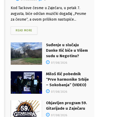
Kod Tackove česme u Zaječaru, u petak 7.
avgusta, biće održan muzički događaj „Pesme
za česme“, a ovom prilikom nastupiće...
READ MORE
Suđenje u slučaju
Danke Ilić biće u Višem
sudu u Negotinu?
07/08/2026
Miloš Ilić pobednik
“Prve harmonike Srbije
– Sokobanja” (VIDEO)
07/08/2026
Objavljen program 59.
Gitarijade u Zaječaru
07/08/2026