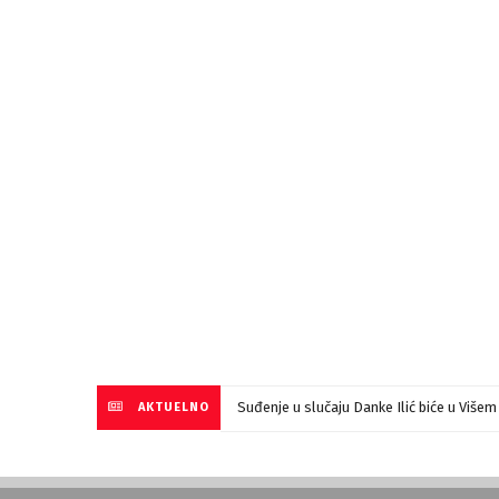
Suđenje u slučaju Danke Ilić biće u Više
AKTUELNO