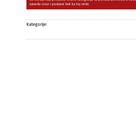
navedu izvor i postave link ka toj vesti.
Kategorije: