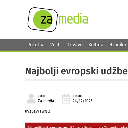
Početna
Vesti
Društvo
Kultura
Hronika
Najbolji evropski udžbe
autor:
datum:
Za media
24/12/2025
uVz6zyTFwNQ
Svi mediji koji preuzmu vest ili fotografiju sa portala Za media u ob