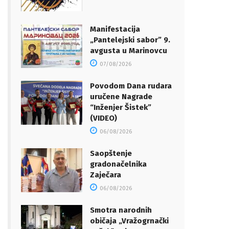
Manifestacija
„Pantelejski sabor” 9.
avgusta u Marinovcu
07/08/2026
Povodom Dana rudara
uručene Nagrade
“Inženjer Šistek”
(VIDEO)
06/08/2026
Saopštenje
gradonačelnika
Zaječara
06/08/2026
Smotra narodnih
običaja „Vražogrnački