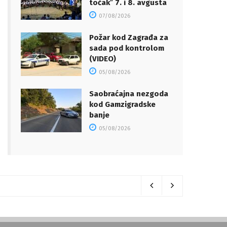
točakˮ 7. i 8. avgusta
07/08/2026
Požar kod Zagrađa za
sada pod kontrolom
(VIDEO)
05/08/2026
Saobraćajna nezgoda
kod Gamzigradske
banje
05/08/2026