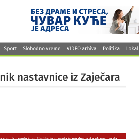
Sport
Slobodno vreme
VIDEO arhiva
Politika
Lokal
nik nastavnice iz Zaječara
avezi su da navedu izvor. Ukoliko je preneta integralna vest,u obavezi su da