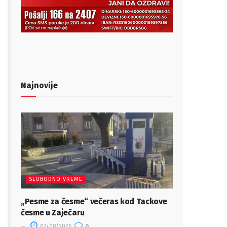
Najnovije
SLOBODNO VREME
„Pesme za česme“ večeras kod Tackove
česme u Zaječaru
07/08/2026
0