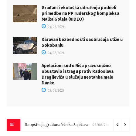
Građani i ekološka udruženja podneli
primedbe na PP rudarskog kompleksa
Malka Golaja (VIDEO)
04/08/2026
Karavan bezbednosti saobraćaja stiže u
Sokobanju
04/08/2026
Apelacioni sud u Nišu pravosnažno
obustavio istragu protiv Radoslava
Dragijevića u slučaju nestanka male
Danke
03/08/2026
Saopštenje gradonačelnika Zaječara
06/08/2026