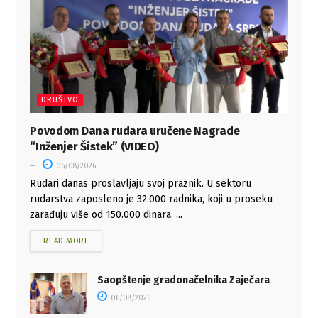
DRUŠTVO
Povodom Dana rudara uručene Nagrade
“Inženjer Šistek” (VIDEO)
06/08/2026
Rudari danas proslavljaju svoj praznik. U sektoru
rudarstva zaposleno je 32.000 radnika, koji u proseku
zarađuju više od 150.000 dinara. ...
READ MORE
Saopštenje gradonačelnika Zaječara
06/08/2026