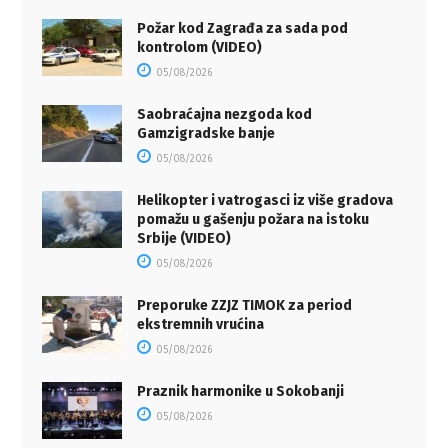
Požar kod Zagrađa za sada pod
kontrolom (VIDEO)
05/08/2026
Saobraćajna nezgoda kod
Gamzigradske banje
05/08/2026
Helikopter i vatrogasci iz više gradova
pomažu u gašenju požara na istoku
Srbije (VIDEO)
05/08/2026
Preporuke ZZJZ TIMOK za period
ekstremnih vrućina
05/08/2026
Praznik harmonike u Sokobanji
05/08/2026