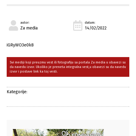
autor:
datum:
Za media
14/02/2022
iGRyWO3e0k8
Svi mediji koji preuzmu vest ili fotografiju sa portala Za media u obavezi su
da navedu izvor. Ukoliko je preneta integralna vest,u obavezi su da navedu
izvor i postave link ka toj vesti.
Kategorije: